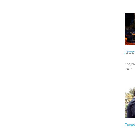
Продю
Год в
2014
Продю