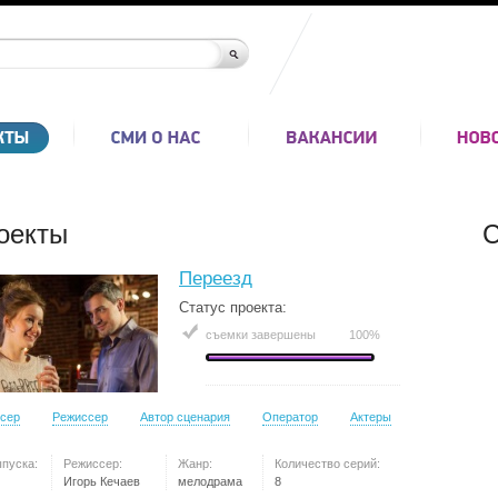
оекты
С
Переезд
Статус проекта:
съемки завершены
100%
сер
Режиссер
Автор сценария
Оператор
Актеры
ыпуска:
Режиссер:
Жанр:
Количество серий:
Игорь Кечаев
мелодрама
8