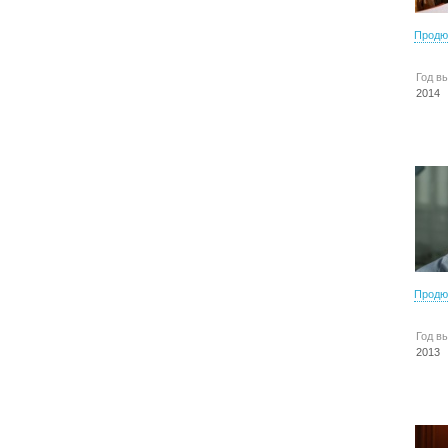
Продю
Год в
2014
Продю
Год в
2013