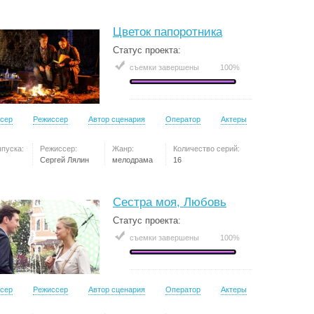
Цветок папоротника
Статус проекта:
съемки завершены
100%
сер
Режиссер
Автор сценария
Оператор
Актеры
ыпуска:
Режиссер:
Жанр:
Количество серий:
Сергей Лялин
мелодрама
16
Сестра моя, Любовь
Статус проекта:
съемки завершены
100%
сер
Режиссер
Автор сценария
Оператор
Актеры