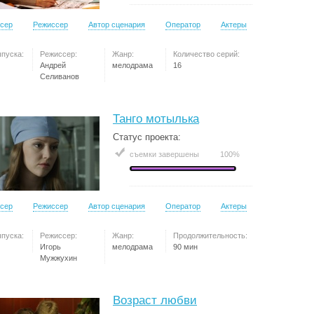
сер
Режиссер
Автор сценария
Оператор
Актеры
ыпуска:
Режиссер:
Жанр:
Количество серий:
Андрей
мелодрама
16
Селиванов
Танго мотылька
Статус проекта:
съемки завершены
100%
сер
Режиссер
Автор сценария
Оператор
Актеры
ыпуска:
Режиссер:
Жанр:
Продолжительность:
Игорь
мелодрама
90 мин
Мужжухин
Возраст любви