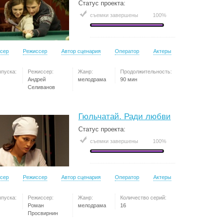
Статус проекта:
съемки завершены
100%
сер
Режиссер
Автор сценария
Оператор
Актеры
ыпуска:
Режиссер:
Жанр:
Продолжительность:
Андрей
мелодрама
90 мин
Селиванов
Гюльчатай. Ради любви
Статус проекта:
съемки завершены
100%
сер
Режиссер
Автор сценария
Оператор
Актеры
ыпуска:
Режиссер:
Жанр:
Количество серий:
Роман
мелодрама
16
Просвирнин