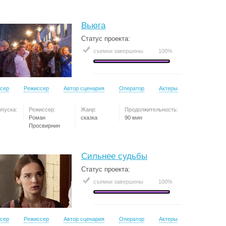
Вьюга
Статус проекта:
съемки завершены
100%
сер
Режиссер
Автор сценария
Оператор
Актеры
ыпуска:
Режиссер:
Жанр:
Продолжительность:
Роман
сказка
90 мин
Просвирнин
Сильнее судьбы
Статус проекта:
съемки завершены
100%
сер
Режиссер
Автор сценария
Оператор
Актеры