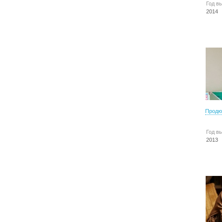
Год в
2014
Продю
Год в
2013