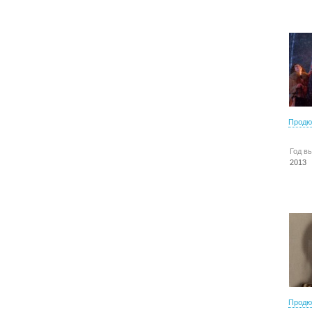
Продю
Год в
2013
Продю