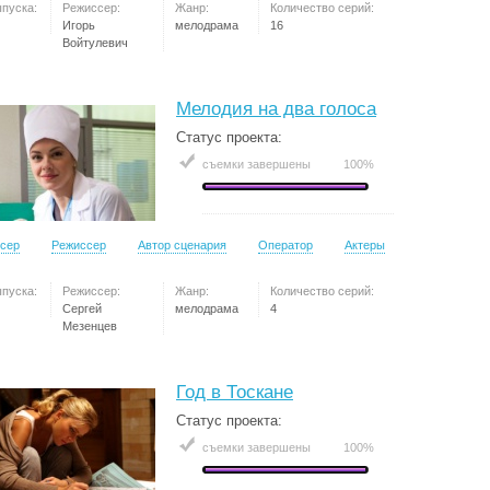
ыпуска:
Режиссер:
Жанр:
Количество серий:
Игорь
мелодрама
16
Войтулевич
Мелодия на два голоса
Статус проекта:
съемки завершены
100%
сер
Режиссер
Автор сценария
Оператор
Актеры
ыпуска:
Режиссер:
Жанр:
Количество серий:
Сергей
мелодрама
4
Мезенцев
Год в Тоскане
Статус проекта:
съемки завершены
100%