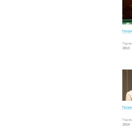
Продю
Год в
2013
Продю
Год в
2014