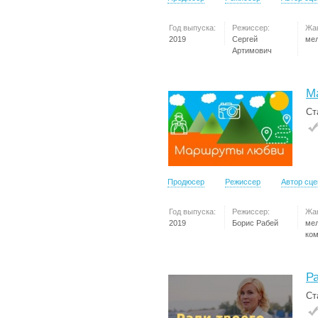
Год выпуска:
Режиссер:
Жа
2019
Сергей
ме
Артимович
М
Ст
Продюсер
Режиссер
Автор сц
Год выпуска:
Режиссер:
Жа
2019
Борис Рабей
ме
ко
Ра
Ст