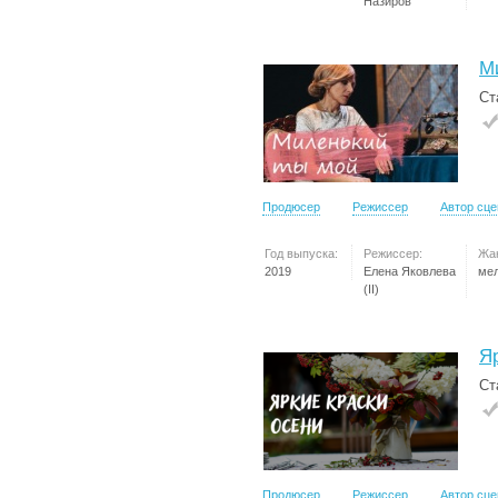
Назиров
М
Ст
Продюсер
Режиссер
Автор сц
Год выпуска:
Режиссер:
Жа
2019
Елена Яковлева
ме
(II)
Я
Ст
Продюсер
Режиссер
Автор сц