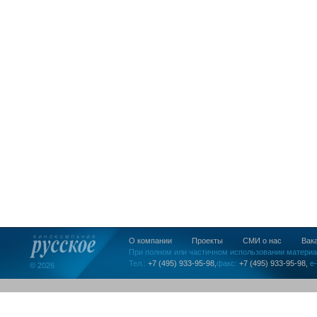
О компании
Проекты
СМИ о нас
Вак
При полном или частичном использовании материа
Тел.:
+7 (495) 933-95-98,
факс:
+7 (495) 933-95-98,
e-
© 2026