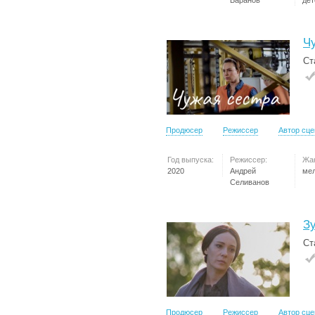
Баранов
дет
Ч
Ст
Продюсер
Режиссер
Автор сц
Год выпуска:
Режиссер:
Жа
2020
Андрей
ме
Селиванов
З
Ст
Продюсер
Режиссер
Автор сц