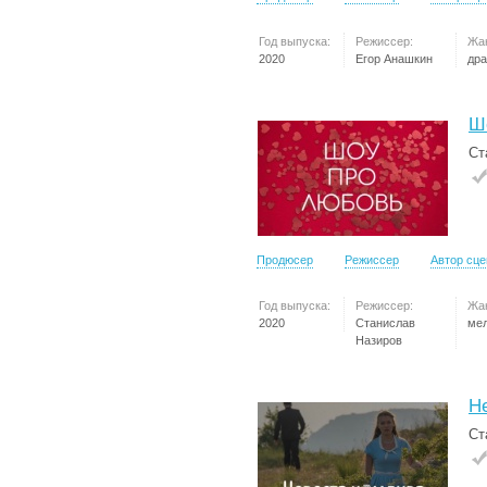
Год выпуска:
Режиссер:
Жа
2020
Егор Анашкин
др
Ш
Ст
Продюсер
Режиссер
Автор сц
Год выпуска:
Режиссер:
Жа
2020
Станислав
ме
Назиров
Н
Ст