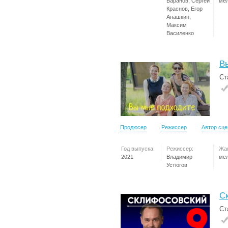
Баранов, Сергей
ме
Краснов, Егор
Анашкин,
Максим
Василенко
В
Ст
Продюсер
Режиссер
Автор сц
Год выпуска:
Режиссер:
Жа
2021
Владимир
ме
Устюгов
С
Ст