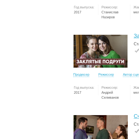
Год выпуска:
Режиссер:
Жа
2017
Станислав
ме
Назиров
З
Ст
Продюсер
Режиссер
Автор сц
Год выпуска:
Режиссер:
Жа
2017
Андрей
ме
Селиванов
С
Ст