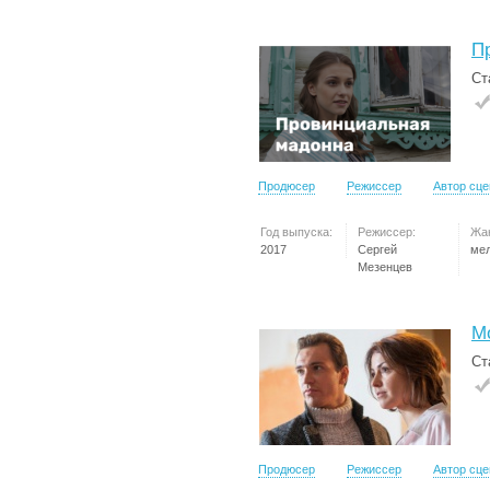
П
Ст
Продюсер
Режиссер
Автор сц
Год выпуска:
Режиссер:
Жа
2017
Сергей
ме
Мезенцев
М
Ст
Продюсер
Режиссер
Автор сц