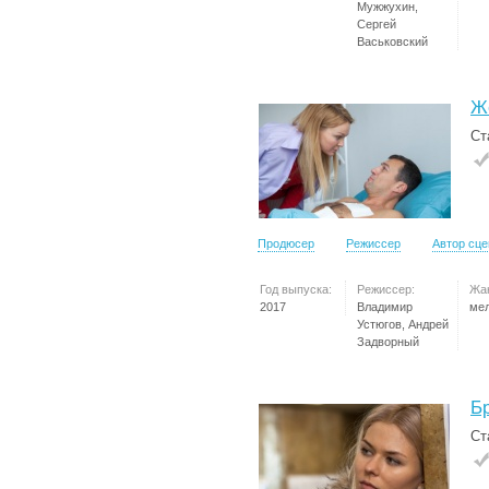
Мужжухин,
Сергей
Васьковский
Ж
Ст
Продюсер
Режиссер
Автор сц
Год выпуска:
Режиссер:
Жа
2017
Владимир
ме
Устюгов, Андрей
Задворный
Б
Ст