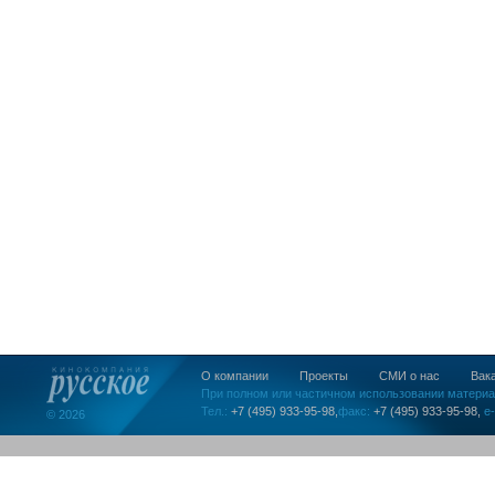
О компании
Проекты
СМИ о нас
Вак
При полном или частичном использовании материа
Тел.:
+7 (495) 933-95-98,
факс:
+7 (495) 933-95-98,
e-
© 2026