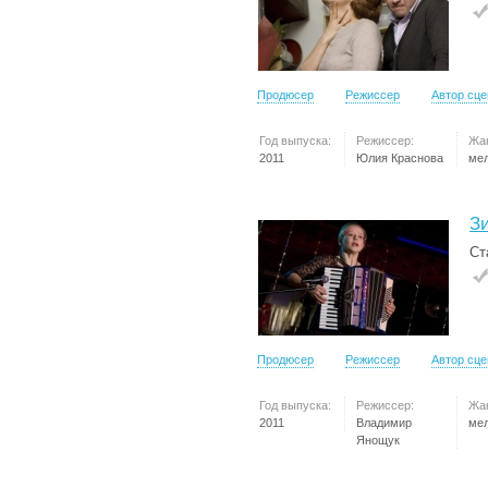
Продюсер
Режиссер
Автор сц
Год выпуска:
Режиссер:
Жа
2011
Юлия Краснова
ме
З
Ст
Продюсер
Режиссер
Автор сц
Год выпуска:
Режиссер:
Жа
2011
Владимир
ме
Янощук