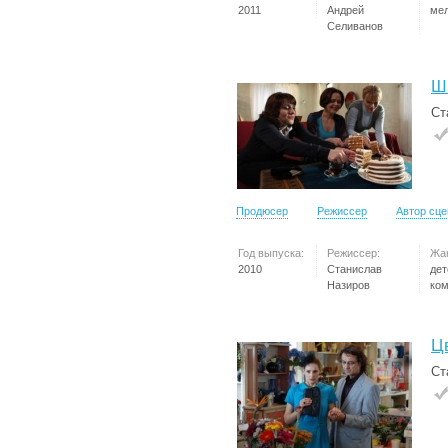
2011
Андрей
ме
Селиванов
Ш
Ст
Продюсер
Режиссер
Автор сц
Год выпуска:
Режиссер:
Жа
2010
Станислав
дет
Назиров
ко
Ц
Ст