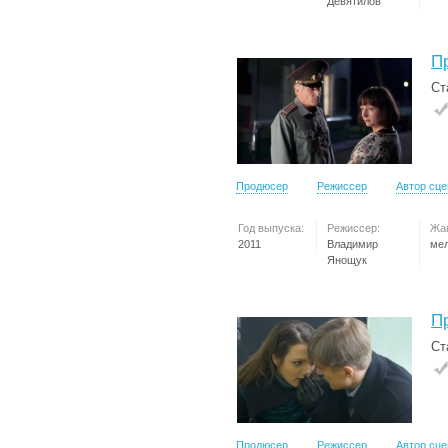
Девятилов
П
Ст
Продюсер
Режиссер
Автор сц
Год выпуска:
Режиссер:
Жа
2011
Владимир
ме
Янощук
П
Ст
Продюсер
Режиссер
Автор сц