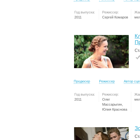
Год выпуска:
Режиссер:
Жа
2011
Сергей Комаров
ме
К
П
Ст
Продюсер
Режиссер
Автор сц
Год выпуска:
Режиссер:
Жа
2011
Олег
ме
Массарыгин,
Юлия Краснова
З
Ст