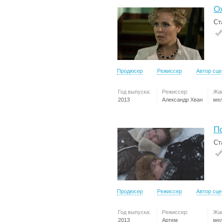
О
Ст
Продюсер
Режиссер
Автор сц
Год выпуска:
Режиссер:
Жа
2013
Александр Хван
ме
П
Ст
Продюсер
Режиссер
Автор сц
Год выпуска:
Режиссер:
Жа
2013
Артем
ме