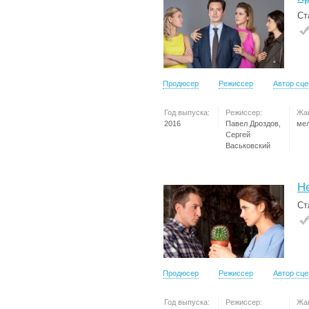
Ст
Продюсер
Режиссер
Автор сц
Год выпуска:
Режиссер:
Жа
2016
Павел Дроздов,
ме
Сергей
Васьковский
Н
Ст
Продюсер
Режиссер
Автор сц
Год выпуска:
Режиссер:
Жа