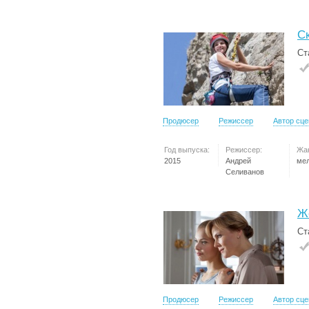
С
Ст
Продюсер
Режиссер
Автор сц
Год выпуска:
Режиссер:
Жа
2015
Андрей
ме
Селиванов
Ж
Ст
Продюсер
Режиссер
Автор сц