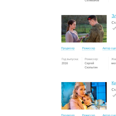
Селиванов
З
Ст
Продюсер
Режиссер
Автор сц
Год выпуска:
Режиссер:
Жа
2016
Сергей
ме
Скопытин
К
Ст
Продюсер
Режиссер
Автор сц