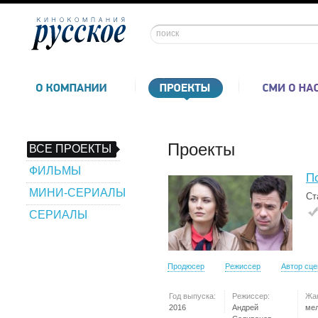
Проекты
ВСЕ ПРОЕКТЫ
ФИЛЬМЫ
П
МИНИ-СЕРИАЛЫ
Ст
СЕРИАЛЫ
Продюсер
Режиссер
Автор сц
Год выпуска:
Режиссер:
Жа
2016
Андрей
ме