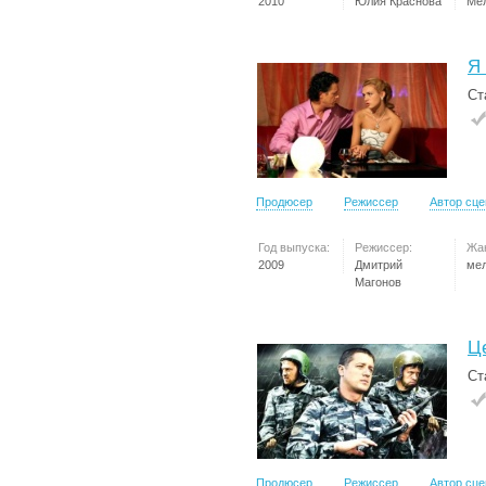
2010
Юлия Краснова
Ме
Я
Ст
Продюсер
Режиссер
Автор сц
Год выпуска:
Режиссер:
Жа
2009
Дмитрий
ме
Магонов
Ц
Ст
Продюсер
Режиссер
Автор сц