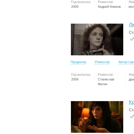
Год выпуска:
Режиссер:
Жа
2009
Андрей Комков
ме
Л
Ст
Продюсер
Режиссер
Автор сц
Год выпуска:
Режиссер:
Жа
2009
Станислав
др
Митин
К
Ст