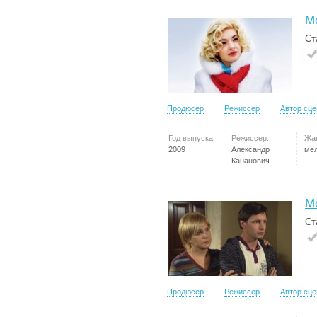
М
Ст
Продюсер
Режиссер
Автор сц
Год выпуска:
Режиссер:
Жа
2009
Александр
ме
Кананович
М
Ст
Продюсер
Режиссер
Автор сц