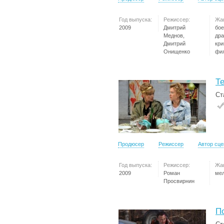
Год выпуска:
Режиссер:
Жа
2009
Дмитрий
бое
Меднов,
дра
Дмитрий
кр
Онищенко
фи
Т
Ст
Продюсер
Режиссер
Автор сц
Год выпуска:
Режиссер:
Жа
2009
Роман
ме
Просвирнин
П