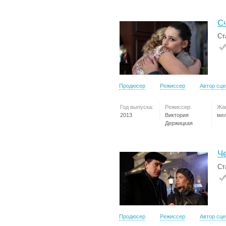
С
Ст
Продюсер
Режиссер
Автор сц
Год выпуска:
Режиссер:
Жа
2013
Виктория
ме
Держицкая
Ч
Ст
Продюсер
Режиссер
Автор сц