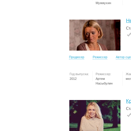
Мужжухин
Н
Ст
Продюсер
Режиссер
Автор сц
Год выпуска:
Режиссер:
Жа
2012
Артем
ме
Насыбулин
К
Ст