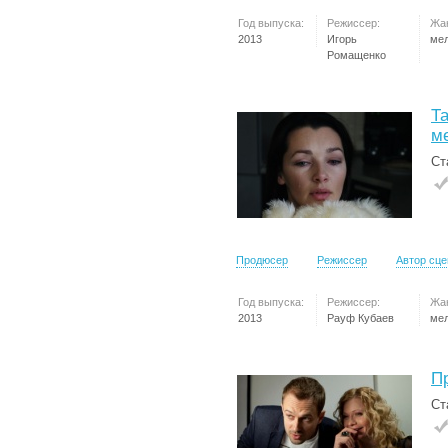
Год выпуска:
Режиссер:
Жа
2013
Игорь
ме
Ромащенко
Та
м
Ст
Продюсер
Режиссер
Автор сц
Год выпуска:
Режиссер:
Жа
2013
Рауф Кубаев
ме
П
Ст