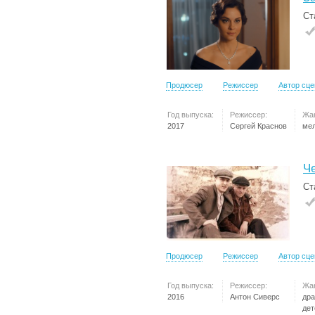
Ст
Продюсер
Режиссер
Автор сц
Год выпуска:
Режиссер:
Жа
2017
Сергей Краснов
ме
Ч
Ст
Продюсер
Режиссер
Автор сц
Год выпуска:
Режиссер:
Жа
2016
Антон Сиверс
дра
дет