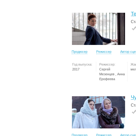
Т
Ст
Продюсер
Режиссер
Автор сц
Год выпуска:
Режиссер:
Жа
2017
Сергей
ме
Мезенцев , Анна
Ерофеева
Ч
Ст
Продюсер
Режиссер
Автор сц