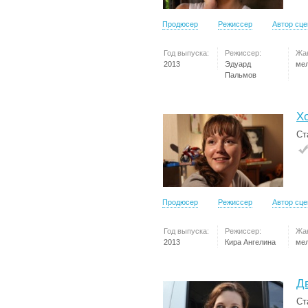
Продюсер
Режиссер
Автор сц
Год выпуска:
Режиссер:
Жа
2013
Эдуард
ме
Пальмов
Х
Ст
Продюсер
Режиссер
Автор сц
Год выпуска:
Режиссер:
Жа
2013
Кира Ангелина
ме
Д
Ст