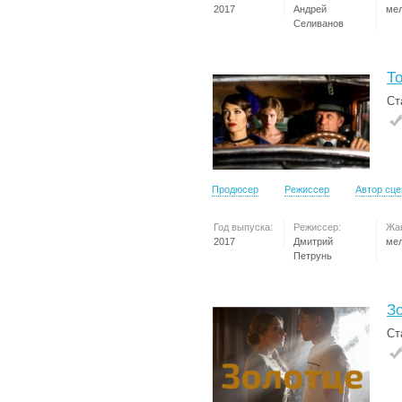
2017
Андрей
ме
Селиванов
Т
Ст
Продюсер
Режиссер
Автор сц
Год выпуска:
Режиссер:
Жа
2017
Дмитрий
ме
Петрунь
З
Ст