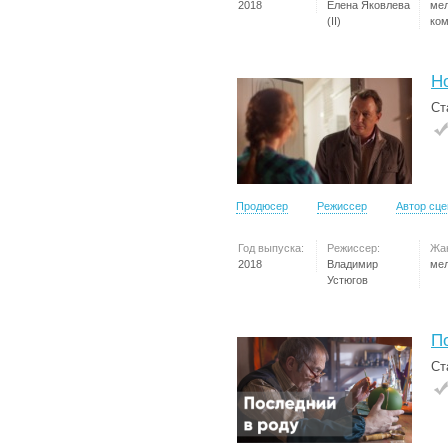
2018
Елена Яковлева
ме
(II)
ко
Н
Ст
Продюсер
Режиссер
Автор сц
Год выпуска:
Режиссер:
Жа
2018
Владимир
ме
Устюгов
П
Ст