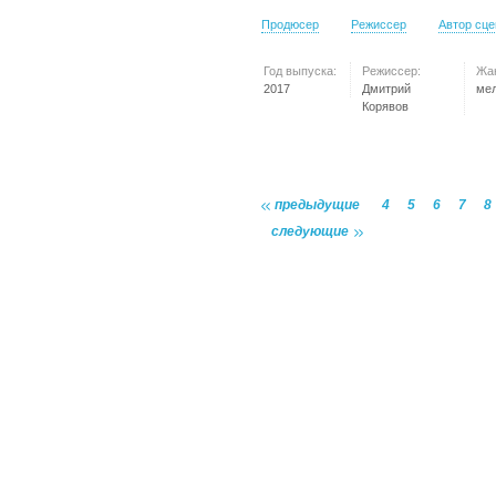
Продюсер
Режиссер
Автор сц
Год выпуска:
Режиссер:
Жа
2017
Дмитрий
ме
Корявов
предыдущие
4
5
6
7
8
следующие