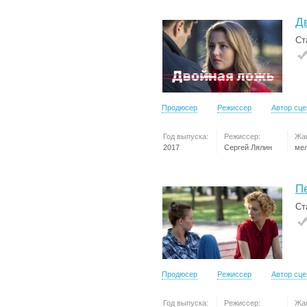
Д
Ст
Продюсер
Режиссер
Автор сц
Год выпуска:
Режиссер:
Жа
2017
Сергей Лялин
ме
П
Ст
Продюсер
Режиссер
Автор сц
Год выпуска:
Режиссер:
Жа