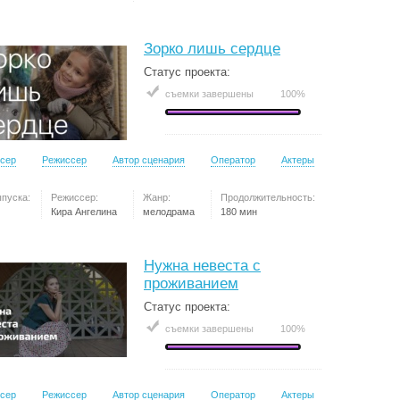
Зорко лишь сердце
Статус проекта:
съемки завершены
100%
сер
Режиссер
Автор сценария
Оператор
Актеры
ыпуска:
Режиссер:
Жанр:
Продолжительность:
Кира Ангелина
мелодрама
180 мин
Нужна невеста с
проживанием
Статус проекта:
съемки завершены
100%
сер
Режиссер
Автор сценария
Оператор
Актеры