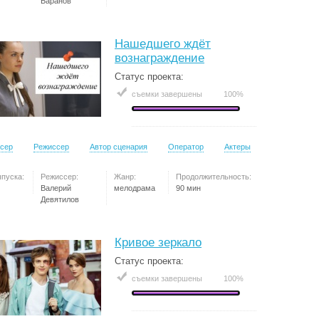
Баранов
Нашедшего ждёт
вознаграждение
Статус проекта:
съемки завершены
100%
сер
Режиссер
Автор сценария
Оператор
Актеры
ыпуска:
Режиссер:
Жанр:
Продолжительность:
Валерий
мелодрама
90 мин
Девятилов
Кривое зеркало
Статус проекта:
съемки завершены
100%