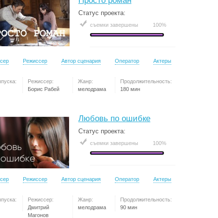
Просто роман
Статус проекта:
съемки завершены
100%
сер
Режиссер
Автор сценария
Оператор
Актеры
ыпуска:
Режиссер:
Жанр:
Продолжительность:
Борис Рабей
мелодрама
180 мин
Любовь по ошибке
Статус проекта:
съемки завершены
100%
сер
Режиссер
Автор сценария
Оператор
Актеры
ыпуска:
Режиссер:
Жанр:
Продолжительность:
Дмитрий
мелодрама
90 мин
Магонов