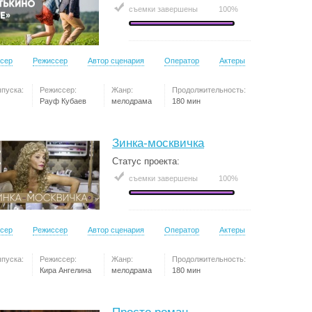
съемки завершены
100%
сер
Режиссер
Автор сценария
Оператор
Актеры
ыпуска:
Режиссер:
Жанр:
Продолжительность:
Рауф Кубаев
мелодрама
180 мин
Зинка-москвичка
Статус проекта:
съемки завершены
100%
сер
Режиссер
Автор сценария
Оператор
Актеры
ыпуска:
Режиссер:
Жанр:
Продолжительность:
Кира Ангелина
мелодрама
180 мин