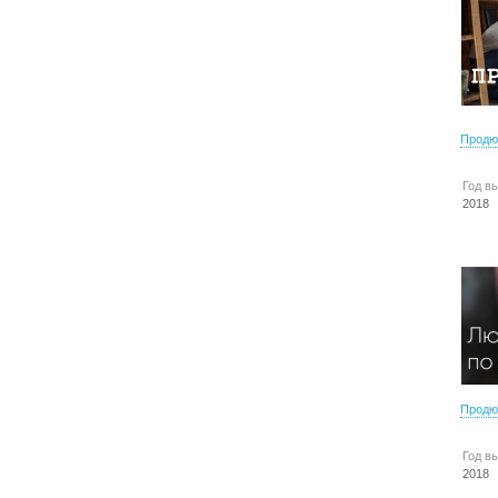
Продю
Год в
2018
Продю
Год в
2018