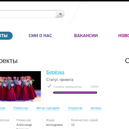
оекты
С
Берёзка
Статус проекта:
съемки завершены
100%
сер
Режиссер
Автор сценария
Оператор
Актеры
ыпуска:
Режиссер:
Жанр:
Количество серий:
Александр
мелодрама
16