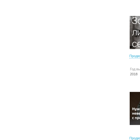
Продю
Год в
2018
Продю