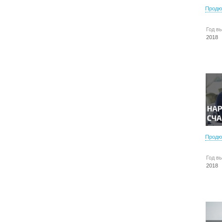
Продю
Год в
2018
Продю
Год в
2018