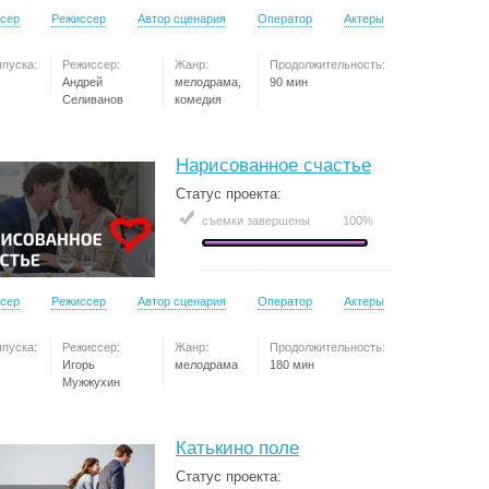
сер
Режиссер
Автор сценария
Оператор
Актеры
ыпуска:
Режиссер:
Жанр:
Продолжительность:
Андрей
мелодрама,
90 мин
Селиванов
комедия
Нарисованное счастье
Статус проекта:
съемки завершены
100%
сер
Режиссер
Автор сценария
Оператор
Актеры
ыпуска:
Режиссер:
Жанр:
Продолжительность:
Игорь
мелодрама
180 мин
Мужжухин
Катькино поле
Статус проекта: