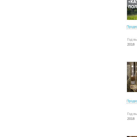
Продю
Год в
2018
Продю
Год в
2018