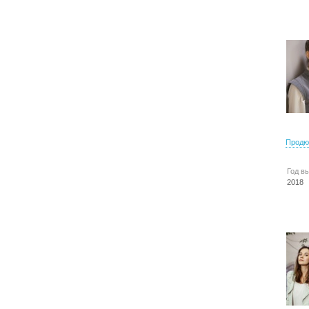
Продю
Год в
2018