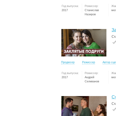
Год выпуска:
Режиссер:
Жа
2017
Станислав
ме
Назиров
З
Ст
Продюсер
Режиссер
Автор сц
Год выпуска:
Режиссер:
Жа
2017
Андрей
ме
Селиванов
С
Ст