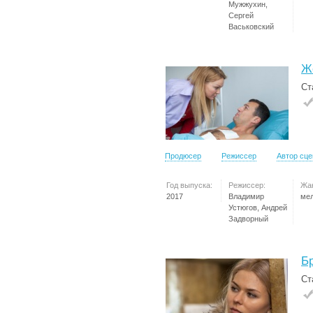
Мужжухин,
Сергей
Васьковский
Ж
Ст
Продюсер
Режиссер
Автор сц
Год выпуска:
Режиссер:
Жа
2017
Владимир
ме
Устюгов, Андрей
Задворный
Б
Ст