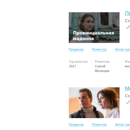
П
Ст
Продюсер
Режиссер
Автор сц
Год выпуска:
Режиссер:
Жа
2017
Сергей
ме
Мезенцев
М
Ст
Продюсер
Режиссер
Автор сц