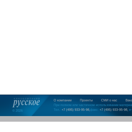
О компании
Проекты
СМИ о нас
Вак
При полном или частичном использовании материа
Тел.:
+7 (495) 933-95-98,
факс:
+7 (495) 933-95-98,
e-
© 2026