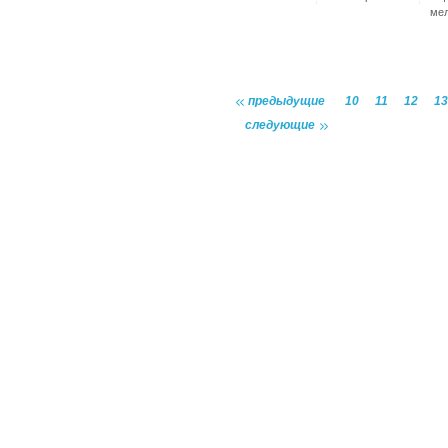
ме
предыдущие
10
11
12
13
следующие