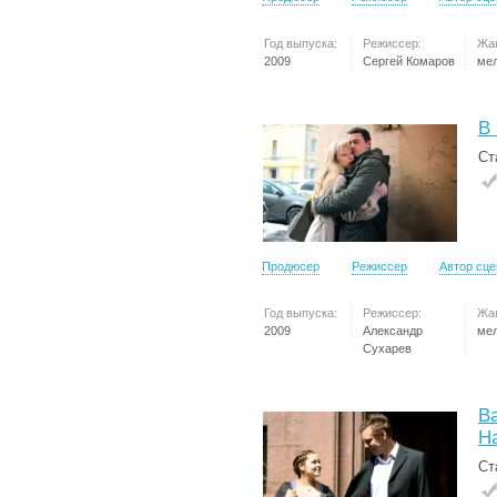
Год выпуска:
Режиссер:
Жа
2009
Сергей Комаров
ме
В 
Ст
Продюсер
Режиссер
Автор сц
Год выпуска:
Режиссер:
Жа
2009
Александр
ме
Сухарев
В
Н
Ст