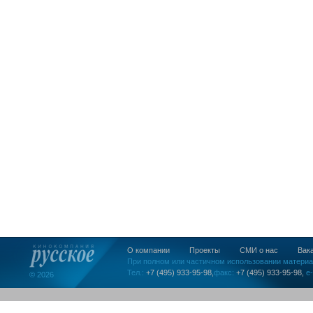
О компании
Проекты
СМИ о нас
Вак
При полном или частичном использовании материа
Тел.:
+7 (495) 933-95-98,
факс:
+7 (495) 933-95-98,
e-
© 2026