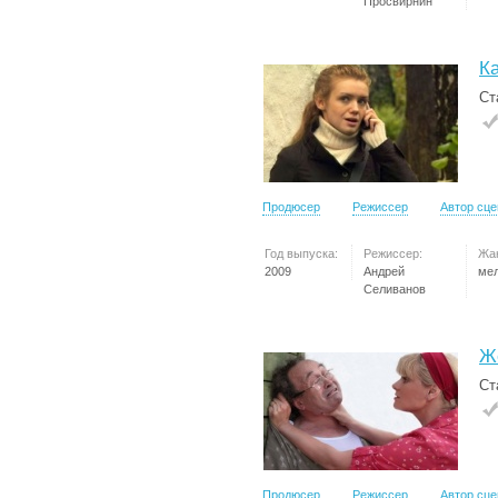
Просвирнин
К
Ст
Продюсер
Режиссер
Автор сц
Год выпуска:
Режиссер:
Жа
2009
Андрей
ме
Селиванов
Ж
Ст
Продюсер
Режиссер
Автор сц