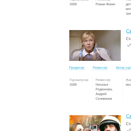
2008
Роман Фокин
дет
ме
три
С
Ст
Продюсер
Режиссер
Автор сц
Год выпуска:
Режиссер:
Жа
2008
Наталья
ме
Родионова,
Андрей
Селиванов
С
Ст