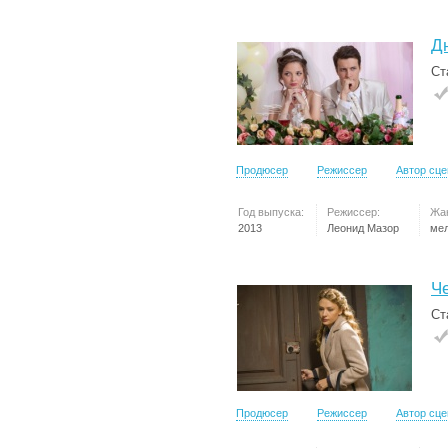
Д
Ст
Продюсер
Режиссер
Автор сц
Год выпуска:
Режиссер:
Жа
2013
Леонид Мазор
ме
Ч
Ст
Продюсер
Режиссер
Автор сц