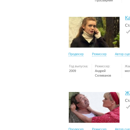
Просвирнин
К
Ст
Продюсер
Режиссер
Автор сц
Год выпуска:
Режиссер:
Жа
2009
Андрей
ме
Селиванов
Ж
Ст
Продюсер
Режиссер
Автор сц