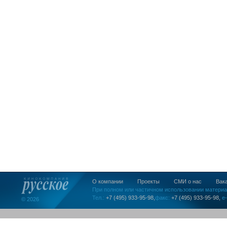
О компании
Проекты
СМИ о нас
Вак
При полном или частичном использовании материа
Тел.:
+7 (495) 933-95-98,
факс:
+7 (495) 933-95-98,
e-
© 2026