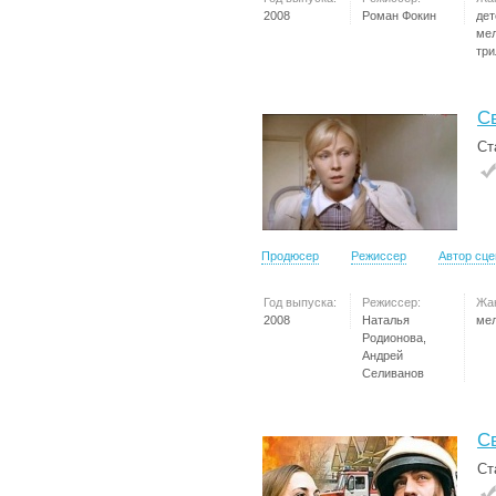
2008
Роман Фокин
дет
ме
три
С
Ст
Продюсер
Режиссер
Автор сц
Год выпуска:
Режиссер:
Жа
2008
Наталья
ме
Родионова,
Андрей
Селиванов
С
Ст