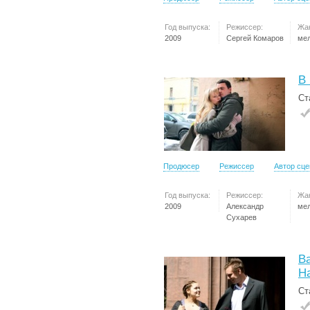
Год выпуска:
Режиссер:
Жа
2009
Сергей Комаров
ме
В 
Ст
Продюсер
Режиссер
Автор сц
Год выпуска:
Режиссер:
Жа
2009
Александр
ме
Сухарев
В
Н
Ст