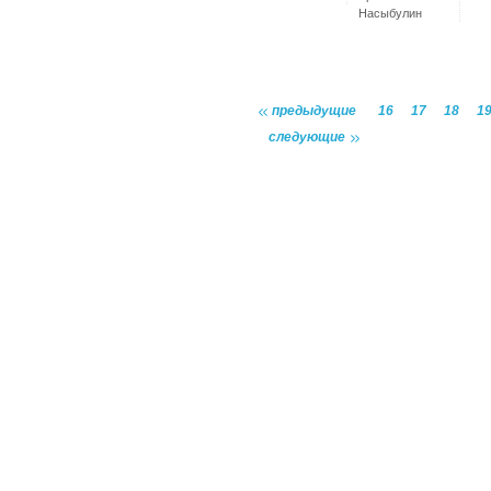
Насыбулин
предыдущие
16
17
18
1
следующие