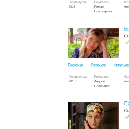
Год выпуска:
Режиссер:
Жа
2013
Роман
ме
Просвирнин
Б
Ст
Продюсер
Режиссер
Автор сц
Год выпуска:
Режиссер:
Жа
2013
Андрей
ме
Селиванов
П
Ст