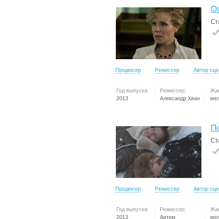
О
Ст
Продюсер
Режиссер
Автор сц
Год выпуска:
Режиссер:
Жа
2013
Александр Хван
ме
П
Ст
Продюсер
Режиссер
Автор сц
Год выпуска:
Режиссер:
Жа
2013
Артем
ме