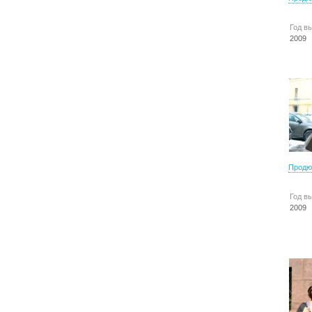
Год в
2009
Продю
Год в
2009