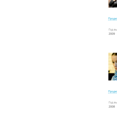
Продю
Год в
2009
Продю
Год в
2008