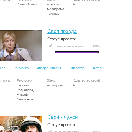
Роман Фокин
детектив,
4
мелодрама,
триллер
Своя правда
Статус проекта:
съемки завершены
100%
сер
Режиссер
Автор сценария
Оператор
Актеры
ыпуска:
Режиссер:
Жанр:
Количество серий:
Наталья
мелодрама
4
Родионова,
Андрей
Селиванов
Свой - чужой
Статус проекта: