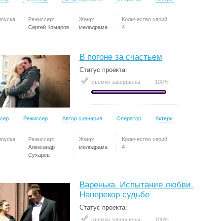
ыпуска:
Режиссер:
Жанр:
Количество серий:
Сергей Комаров
мелодрама
4
В погоне за счастьем
Статус проекта:
съемки завершены
100%
сер
Режиссер
Автор сценария
Оператор
Актеры
ыпуска:
Режиссер:
Жанр:
Количество серий:
Александр
мелодрама
4
Сухарев
Варенька. Испытание любви.
Наперекор судьбе
Статус проекта:
съемки завершены
100%