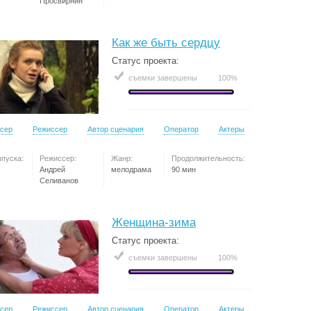
Просвирнин
Как же быть сердцу
Статус проекта:
съемки завершены
100%
сер
Режиссер
Автор сценария
Оператор
Актеры
ыпуска:
Режиссер:
Жанр:
Продолжительность:
Андрей
мелодрама
90 мин
Селиванов
Женщина-зима
Статус проекта:
съемки завершены
100%
сер
Режиссер
Автор сценария
Оператор
Актеры