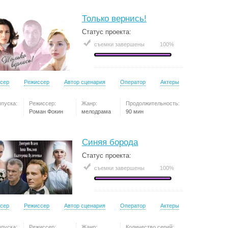
Только вернись!
Статус проекта:
съемки завершены
100%
сер
Режиссер
Автор сценария
Оператор
Актеры
ыпуска:
Режиссер:
Жанр:
Продолжительность:
Роман Фокин
мелодрама
90 мин
Синяя борода
Статус проекта:
съемки завершены
100%
сер
Режиссер
Автор сценария
Оператор
Актеры
ыпуска:
Режиссер:
Жанр:
Количество серий: