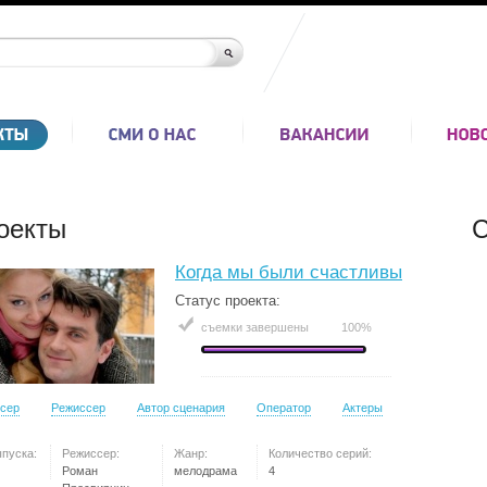
оекты
С
Когда мы были счастливы
Статус проекта:
съемки завершены
100%
сер
Режиссер
Автор сценария
Оператор
Актеры
ыпуска:
Режиссер:
Жанр:
Количество серий:
Роман
мелодрама
4