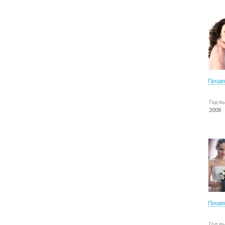
Продю
Год в
2008
Продю
Год в