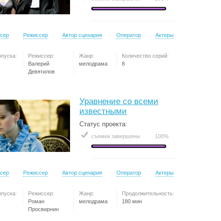
сер
Режиссер
Автор сценария
Оператор
Актеры
ыпуска:
Режиссер:
Жанр:
Количество серий:
Валерий
мелодрама
8
Девятилов
Уравнение со всеми
известными
Статус проекта:
съемки завершены
100%
сер
Режиссер
Автор сценария
Оператор
Актеры
ыпуска:
Режиссер:
Жанр:
Продолжительность:
Роман
мелодрама
180 мин
Просвирнин