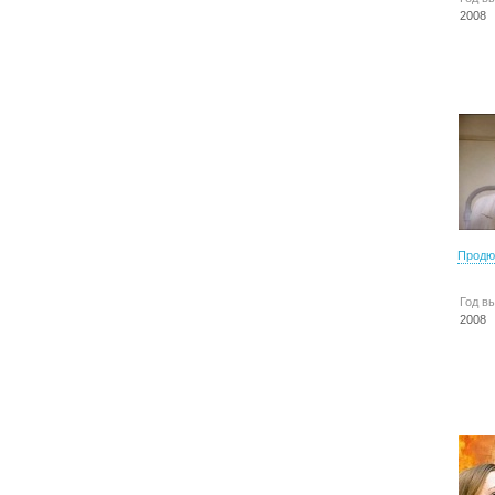
2008
Продю
Год в
2008