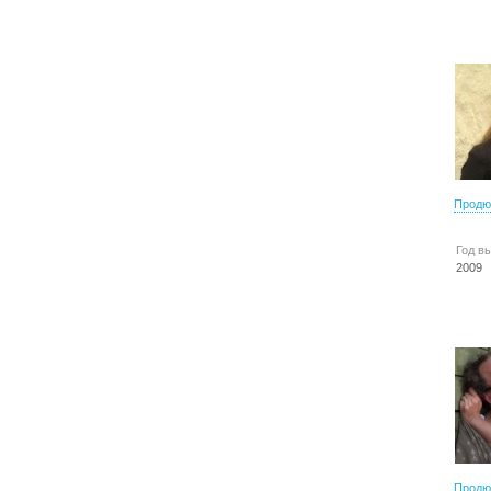
Продю
Год в
2009
Продю