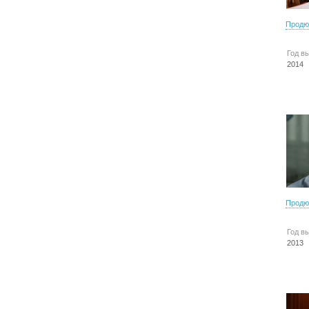
Продю
Год в
2014
Продю
Год в
2013