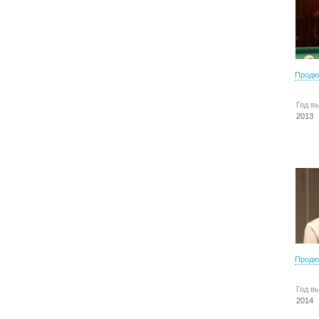
Продю
Год в
2013
Продю
Год в
2014