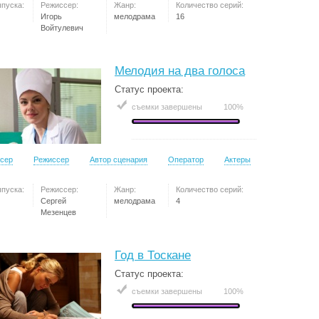
ыпуска:
Режиссер:
Жанр:
Количество серий:
Игорь
мелодрама
16
Войтулевич
Мелодия на два голоса
Статус проекта:
съемки завершены
100%
сер
Режиссер
Автор сценария
Оператор
Актеры
ыпуска:
Режиссер:
Жанр:
Количество серий:
Сергей
мелодрама
4
Мезенцев
Год в Тоскане
Статус проекта:
съемки завершены
100%