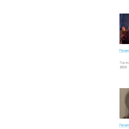
Продю
Год в
2013
Продю