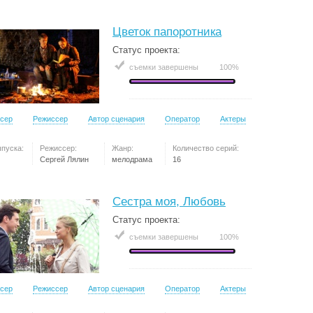
Цветок папоротника
Статус проекта:
съемки завершены
100%
сер
Режиссер
Автор сценария
Оператор
Актеры
ыпуска:
Режиссер:
Жанр:
Количество серий:
Сергей Лялин
мелодрама
16
Сестра моя, Любовь
Статус проекта:
съемки завершены
100%
сер
Режиссер
Автор сценария
Оператор
Актеры