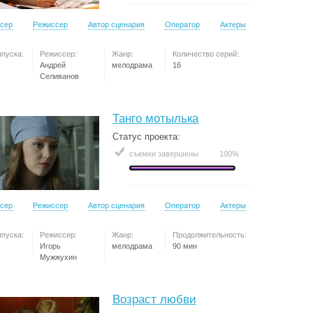
сер
Режиссер
Автор сценария
Оператор
Актеры
ыпуска:
Режиссер:
Жанр:
Количество серий:
Андрей
мелодрама
16
Селиванов
Танго мотылька
Статус проекта:
съемки завершены
100%
сер
Режиссер
Автор сценария
Оператор
Актеры
ыпуска:
Режиссер:
Жанр:
Продолжительность:
Игорь
мелодрама
90 мин
Мужжухин
Возраст любви