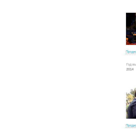
Продю
Год в
2014
Продю