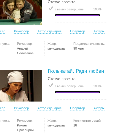
Статус проекта:
съемки завершены
100%
сер
Режиссер
Автор сценария
Оператор
Актеры
ыпуска:
Режиссер:
Жанр:
Продолжительность:
Андрей
мелодрама
90 мин
Селиванов
Гюльчатай. Ради любви
Статус проекта:
съемки завершены
100%
сер
Режиссер
Автор сценария
Оператор
Актеры
ыпуска:
Режиссер:
Жанр:
Количество серий:
Роман
мелодрама
16
Просвирнин