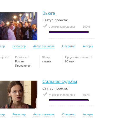
Вьюга
Статус проекта:
съемки завершены
100%
сер
Режиссер
Автор сценария
Оператор
Актеры
ыпуска:
Режиссер:
Жанр:
Продолжительность:
Роман
сказка
90 мин
Просвирнин
Сильнее судьбы
Статус проекта:
съемки завершены
100%
сер
Режиссер
Автор сценария
Оператор
Актеры