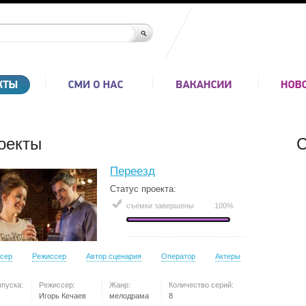
оекты
С
Переезд
Статус проекта:
съемки завершены
100%
сер
Режиссер
Автор сценария
Оператор
Актеры
ыпуска:
Режиссер:
Жанр:
Количество серий:
Игорь Кечаев
мелодрама
8