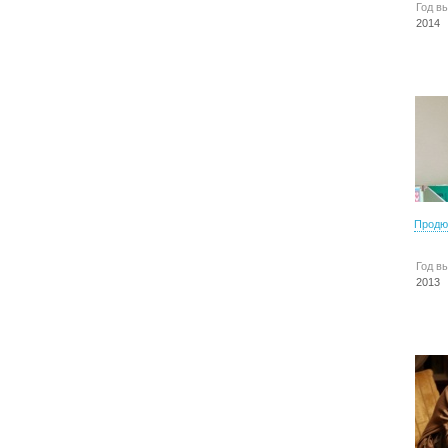
Год в
2014
Продю
Год в
2013