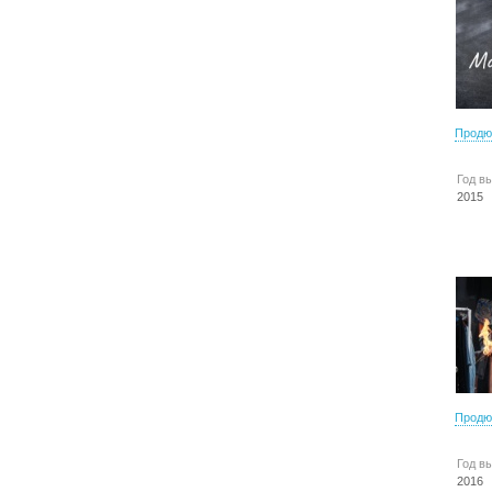
Продю
Год в
2015
Продю
Год в
2016