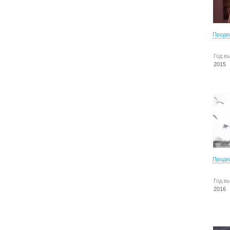
Продю
Год в
2015
Продю
Год в
2016