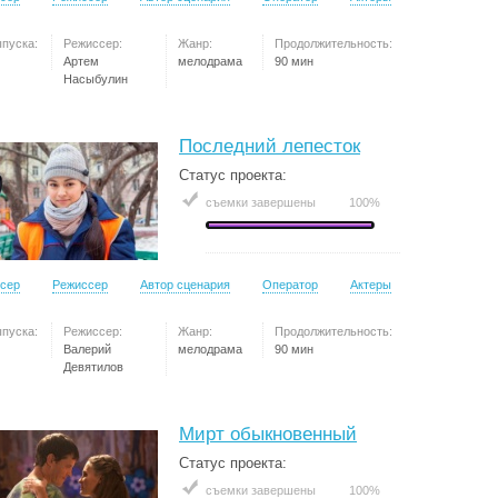
ыпуска:
Режиссер:
Жанр:
Продолжительность:
Артем
мелодрама
90 мин
Насыбулин
Последний лепесток
Статус проекта:
съемки завершены
100%
сер
Режиссер
Автор сценария
Оператор
Актеры
ыпуска:
Режиссер:
Жанр:
Продолжительность:
Валерий
мелодрама
90 мин
Девятилов
Мирт обыкновенный
Статус проекта:
съемки завершены
100%