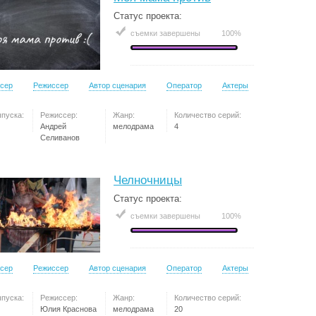
Статус проекта:
съемки завершены
100%
сер
Режиссер
Автор сценария
Оператор
Актеры
ыпуска:
Режиссер:
Жанр:
Количество серий:
Андрей
мелодрама
4
Селиванов
Челночницы
Статус проекта:
съемки завершены
100%
сер
Режиссер
Автор сценария
Оператор
Актеры
ыпуска:
Режиссер:
Жанр:
Количество серий:
Юлия Краснова
мелодрама
20