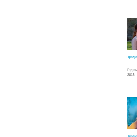
Продю
Год в
2016
Продю