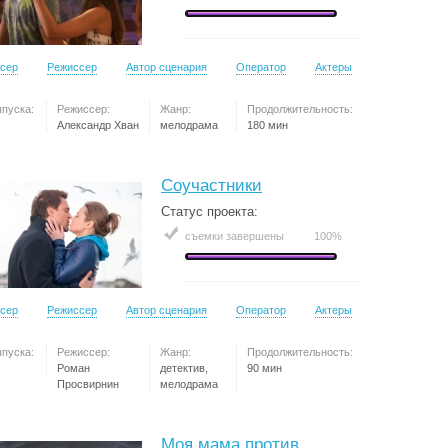
сер
Режиссер
Автор сценария
Оператор
Актеры
ыпуска:
Режиссер:
Жанр:
Продолжительность:
Александр Хван
мелодрама
180 мин
Соучастники
Статус проекта:
съемки завершены
100%
сер
Режиссер
Автор сценария
Оператор
Актеры
ыпуска:
Режиссер:
Жанр:
Продолжительность:
Роман
детектив,
90 мин
Просвирнин
мелодрама
Моя мама против