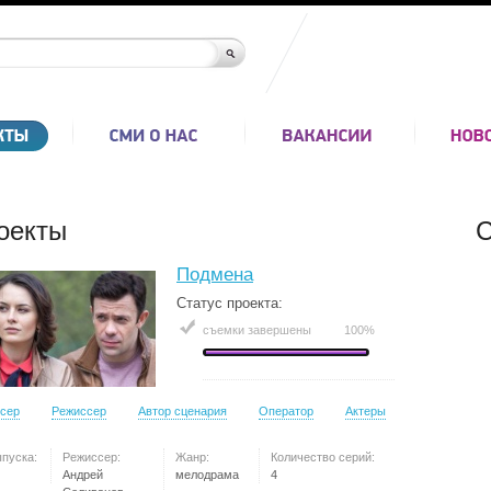
оекты
С
Подмена
Статус проекта:
съемки завершены
100%
сер
Режиссер
Автор сценария
Оператор
Актеры
ыпуска:
Режиссер:
Жанр:
Количество серий:
Андрей
мелодрама
4