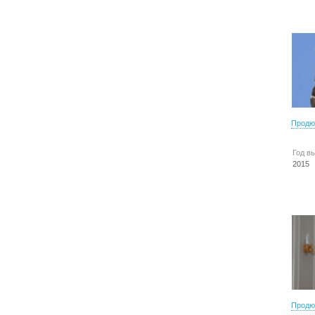
Продю
Год в
2015
Продю