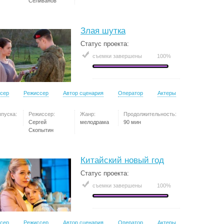
Селиванов
Злая шутка
Статус проекта:
съемки завершены
100%
сер
Режиссер
Автор сценария
Оператор
Актеры
ыпуска:
Режиссер:
Жанр:
Продолжительность:
Сергей
мелодрама
90 мин
Скопытин
Китайский новый год
Статус проекта:
съемки завершены
100%
сер
Режиссер
Автор сценария
Оператор
Актеры