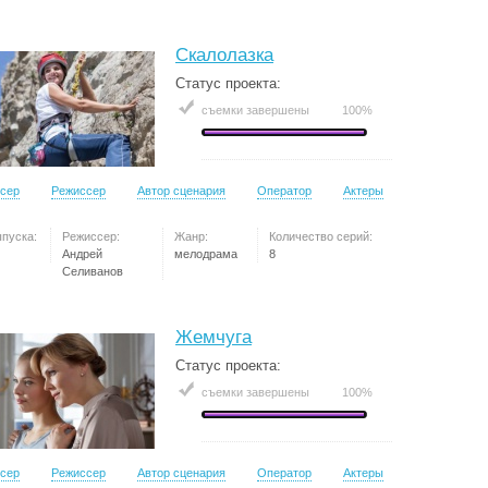
Скалолазка
Статус проекта:
съемки завершены
100%
сер
Режиссер
Автор сценария
Оператор
Актеры
ыпуска:
Режиссер:
Жанр:
Количество серий:
Андрей
мелодрама
8
Селиванов
Жемчуга
Статус проекта:
съемки завершены
100%
сер
Режиссер
Автор сценария
Оператор
Актеры