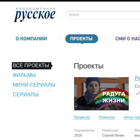
Проекты
ВСЕ ПРОЕКТЫ
ФИЛЬМЫ
Р
МИНИ-СЕРИАЛЫ
Ст
СЕРИАЛЫ
Продюсер
Режиссер
Автор сц
Год выпуска:
Режиссер:
Жа
2019
Сергей Лялин
ме