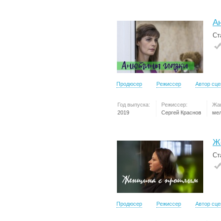
А
Ст
Продюсер
Режиссер
Автор сц
Год выпуска:
Режиссер:
Жа
2019
Сергей Краснов
ме
Ж
Ст
Продюсер
Режиссер
Автор сц