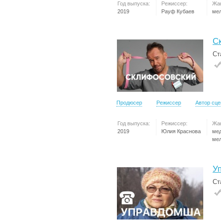
Год выпуска:
Режиссер:
Жа
2019
Рауф Кубаев
ме
С
Ст
Продюсер
Режиссер
Автор сц
Год выпуска:
Режиссер:
Жа
2019
Юлия Краснова
ме
ме
У
Ст