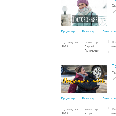
Ст
Продюсер
Режиссер
Автор сц
Год выпуска:
Режиссер:
Жа
2019
Сергей
ме
Артимович
П
Ст
Продюсер
Режиссер
Автор сц
Год выпуска:
Режиссер:
Жа
2019
Игорь
ме