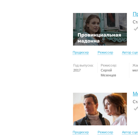
П
Ст
Продюсер
Режиссер
Автор сц
Год выпуска:
Режиссер:
Жа
2017
Сергей
ме
Мезенцев
М
Ст
Продюсер
Режиссер
Автор сц