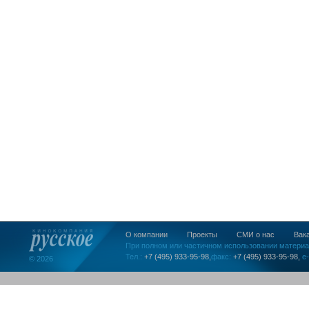
О компании
Проекты
СМИ о нас
Вак
При полном или частичном использовании материа
Тел.:
+7 (495) 933-95-98,
факс:
+7 (495) 933-95-98,
e-
© 2026