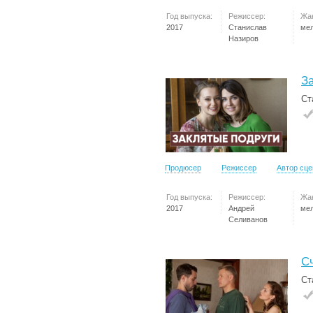
Год выпуска:
Режиссер:
Жа
2017
Станислав
ме
Назиров
З
Ст
Продюсер
Режиссер
Автор сц
Год выпуска:
Режиссер:
Жа
2017
Андрей
ме
Селиванов
С
Ст