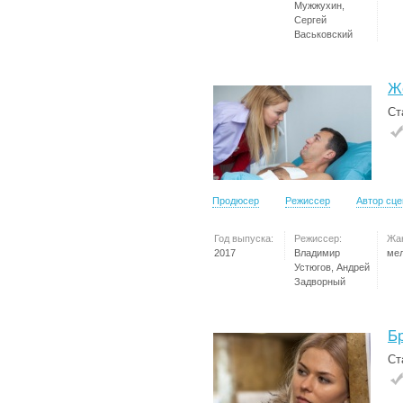
Мужжухин,
Сергей
Васьковский
Ж
Ст
Продюсер
Режиссер
Автор сц
Год выпуска:
Режиссер:
Жа
2017
Владимир
ме
Устюгов, Андрей
Задворный
Б
Ст