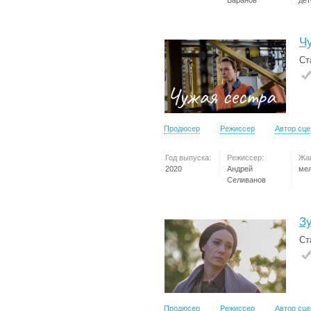
Баранов
дет
Ч
Ст
Продюсер
Режиссер
Автор сц
Год выпуска:
Режиссер:
Жа
2020
Андрей
ме
Селиванов
З
Ст
Продюсер
Режиссер
Автор сц