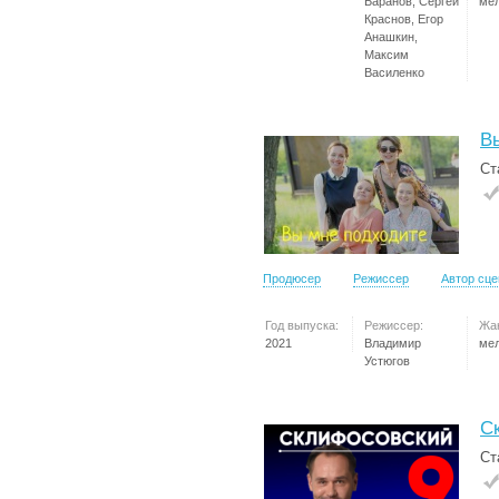
Баранов, Сергей
ме
Краснов, Егор
Анашкин,
Максим
Василенко
В
Ст
Продюсер
Режиссер
Автор сц
Год выпуска:
Режиссер:
Жа
2021
Владимир
ме
Устюгов
С
Ст