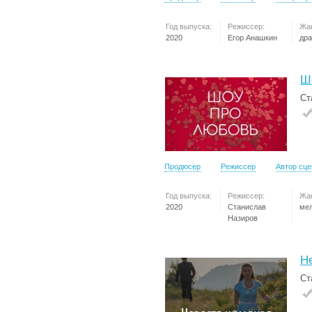
Год выпуска:
Режиссер:
Жа
2020
Егор Анашкин
др
Ш
Ст
Продюсер
Режиссер
Автор сц
Год выпуска:
Режиссер:
Жа
2020
Станислав
ме
Назиров
Н
Ст