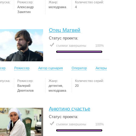
ыпуска:
Режиссер:
Жанр:
Количество серий:
Александр
мелодрама
4
Замятин
Отец Матвей
Статус проекта:
съемки завершены
100%
сер
Режиссер
Автор сценария
Оператор
Актеры
ыпуска:
Режиссер:
Жанр:
Количество серий:
Валерий
детектив,
20
Девятилов
мелодрама
Анютино счастье
Статус проекта:
съемки завершены
100%