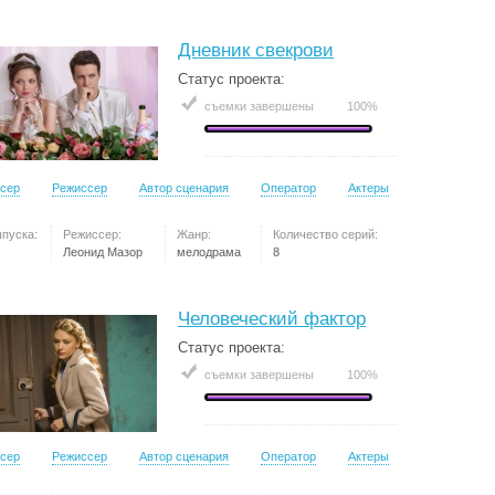
Дневник свекрови
Статус проекта:
съемки завершены
100%
сер
Режиссер
Автор сценария
Оператор
Актеры
ыпуска:
Режиссер:
Жанр:
Количество серий:
Леонид Мазор
мелодрама
8
Человеческий фактор
Статус проекта:
съемки завершены
100%
сер
Режиссер
Автор сценария
Оператор
Актеры