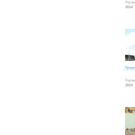
Год в
2014
Продю
Год в
2014