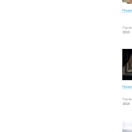
Продю
Год в
2013
Продю
Год в
2014