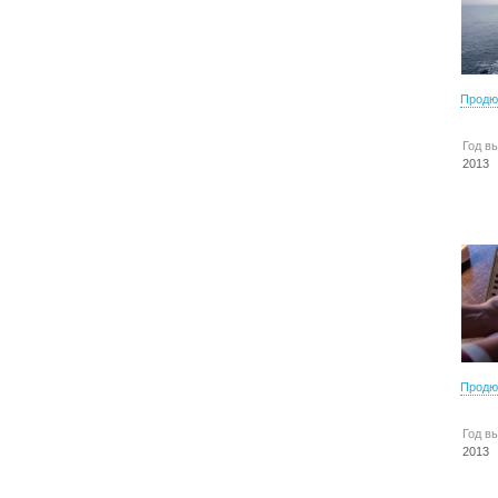
Продю
Год в
2013
Продю
Год в
2013