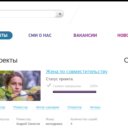
оекты
С
Жена по совместительству
Статус проекта:
съемки завершены
100%
сер
Режиссер
Автор сценария
Оператор
Актеры
ыпуска:
Режиссер:
Жанр:
Количество серий:
Андрей Записов
мелодрама
4