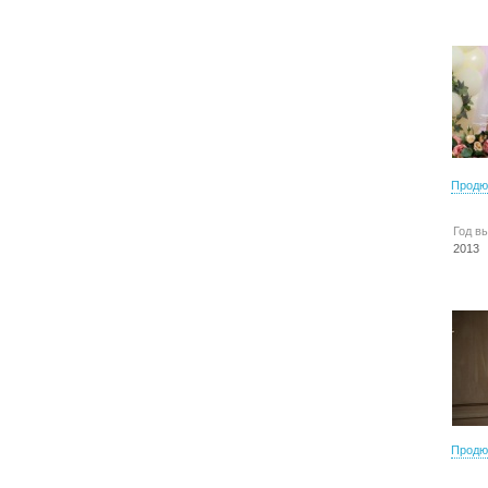
Продю
Год в
2013
Продю