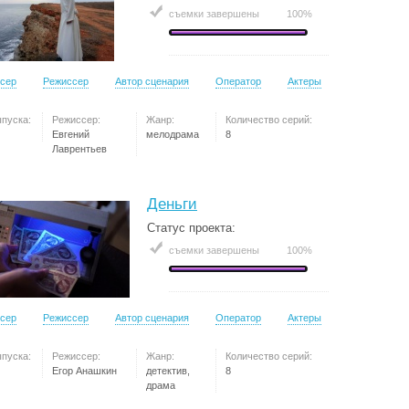
съемки завершены
100%
сер
Режиссер
Автор сценария
Оператор
Актеры
ыпуска:
Режиссер:
Жанр:
Количество серий:
Евгений
мелодрама
8
Лаврентьев
Деньги
Статус проекта:
съемки завершены
100%
сер
Режиссер
Автор сценария
Оператор
Актеры
ыпуска:
Режиссер:
Жанр:
Количество серий:
Егор Анашкин
детектив,
8
драма