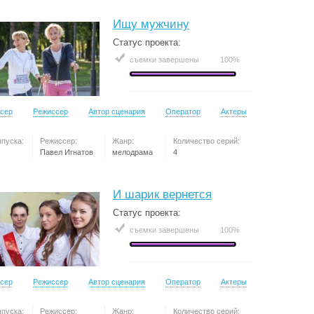
Ищу мужчину
Статус проекта:
съемки завершены
100%
сер
Режиссер
Автор сценария
Оператор
Актеры
ыпуска:
Режиссер:
Жанр:
Количество серий:
Павел Игнатов
мелодрама
4
И шарик вернется
Статус проекта:
съемки завершены
100%
сер
Режиссер
Автор сценария
Оператор
Актеры
ыпуска:
Режиссер:
Жанр:
Количество серий: