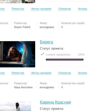
сер
Режиссер
Автор сценария
Оператор
Актеры
ыпуска:
Режиссер:
Жанр:
Количество серий:
Борис Рабей
мелодрама
4
Берега
Статус проекта:
съемки завершены
100%
сер
Режиссер
Автор сценария
Оператор
Актеры
ыпуска:
Режиссер:
Жанр:
Количество серий:
Кира Ангелина
мелодрама
4
Карина Красная
Статус проекта: