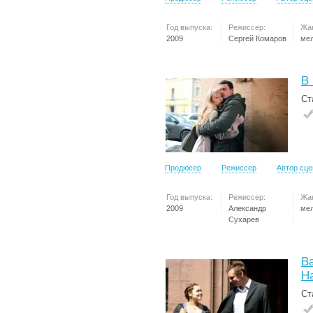
Год выпуска:
Режиссер:
Жа
2009
Сергей Комаров
ме
В 
Ст
Продюсер
Режиссер
Автор сц
Год выпуска:
Режиссер:
Жа
2009
Александр
ме
Сухарев
В
Н
Ст