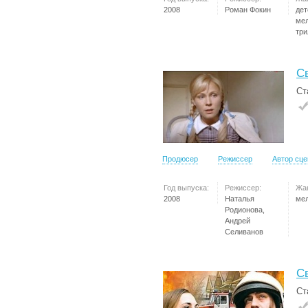
2008
Роман Фокин
дет
ме
три
С
Ст
Продюсер
Режиссер
Автор сц
Год выпуска:
Режиссер:
Жа
2008
Наталья
ме
Родионова,
Андрей
Селиванов
С
Ст