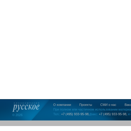
О компании
Проекты
СМИ о нас
Вак
При полном или частичном использовании материа
Тел.:
+7 (495) 933-95-98,
факс:
+7 (495) 933-95-98,
e-
© 2026