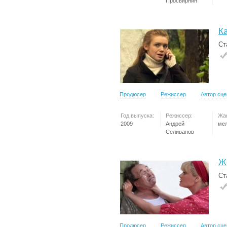
Просвирнин
К
Ст
Продюсер
Режиссер
Автор сц
Год выпуска:
Режиссер:
Жа
2009
Андрей
ме
Селиванов
Ж
Ст
Продюсер
Режиссер
Автор сц