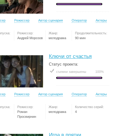
сер
Режиссер
Автор сценария
Оператор
Актеры
ыпуска:
Режиссер:
Жанр:
Продолжительность:
Андрей Морозов
мелодрама
90 мин
Ключи от счастья
Статус проекта:
съемки завершены
100%
сер
Режиссер
Автор сценария
Оператор
Актеры
ыпуска:
Режиссер:
Жанр:
Количество серий:
Роман
мелодрама
4
Просвирнин
Игра в прятки