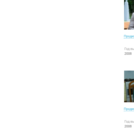
Продю
Год в
2008
Продю
Год в
2008