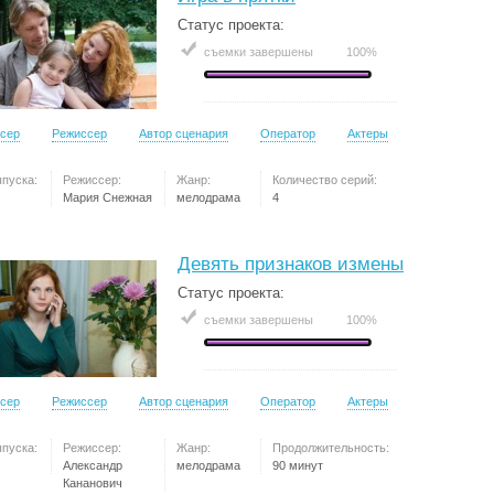
Статус проекта:
съемки завершены
100%
сер
Режиссер
Автор сценария
Оператор
Актеры
ыпуска:
Режиссер:
Жанр:
Количество серий:
Мария Снежная
мелодрама
4
Девять признаков измены
Статус проекта:
съемки завершены
100%
сер
Режиссер
Автор сценария
Оператор
Актеры
ыпуска:
Режиссер:
Жанр:
Продолжительность:
Александр
мелодрама
90 минут
Кананович