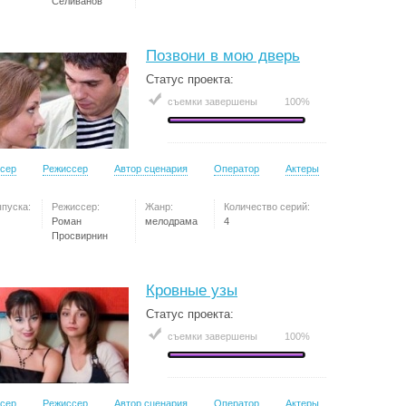
Селиванов
Позвони в мою дверь
Статус проекта:
съемки завершены
100%
сер
Режиссер
Автор сценария
Оператор
Актеры
ыпуска:
Режиссер:
Жанр:
Количество серий:
Роман
мелодрама
4
Просвирнин
Кровные узы
Статус проекта:
съемки завершены
100%
сер
Режиссер
Автор сценария
Оператор
Актеры