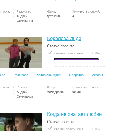
ыпуска:
Режиссер:
Жанр:
Количество серий:
Андрей
детектив
4
Селиванов
Королева льда
Статус проекта:
съемки завершены
100%
сер
Режиссер
Автор сценария
Оператор
Актеры
ыпуска:
Режиссер:
Жанр:
Продолжительность:
Андрей
мелодрама
90 мин
Селиванов
Когда не хватает любви
Статус проекта:
съемки завершены
100%