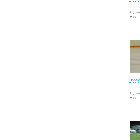
Год в
2008
Продю
Год в
2008