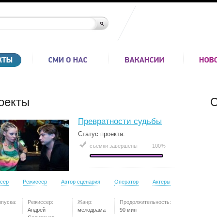
оекты
С
Превратности судьбы
Статус проекта:
съемки завершены
100%
сер
Режиссер
Автор сценария
Оператор
Актеры
ыпуска:
Режиссер:
Жанр:
Продолжительность:
Андрей
мелодрама
90 мин