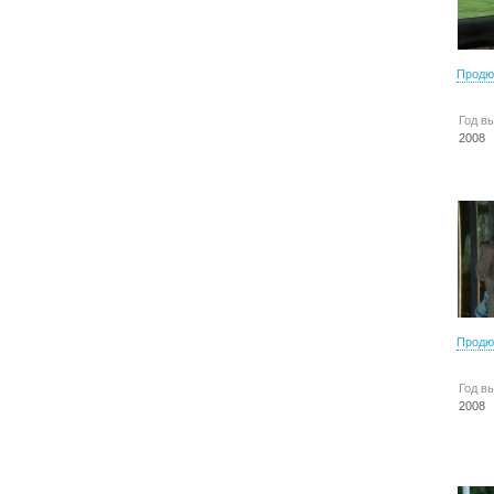
Продю
Год в
2008
Продю
Год в
2008