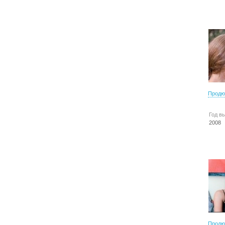
Продю
Год в
2008
Продю