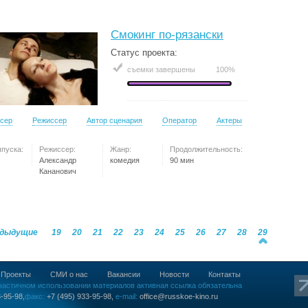
Смокинг по-рязански
Статус проекта:
съемки завершены
100%
сер
Режиссер
Автор сценария
Оператор
Актеры
ыпуска:
Режиссер:
Жанр:
Продолжительность:
Александр
комедия
90 мин
Кананович
едыдущие
19
20
21
22
23
24
25
26
27
28
29
Проекты
СМИ о нас
Вакансии
Новости
Контакты
частичном использовании материалов активная ссылка обязательна
-95-98,
факс:
+7 (495) 933-95-98,
e-mail:
office@russkoe-kino.ru