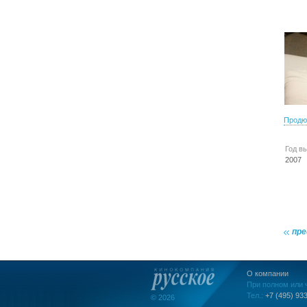
Продю
Год в
2007
пр
О компании
При полном или 
Тел.:
+7 (495) 933
© 2026