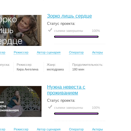
Зорко лишь сердце
Статус проекта:
съемки завершены
100%
сер
Режиссер
Автор сценария
Оператор
Актеры
ыпуска:
Режиссер:
Жанр:
Продолжительность:
Кира Ангелина
мелодрама
180 мин
Нужна невеста с
проживанием
Статус проекта:
съемки завершены
100%
сер
Режиссер
Автор сценария
Оператор
Актеры