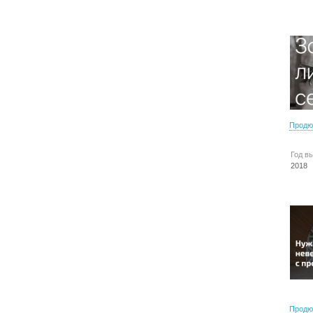
Продю
Год в
2018
Продю