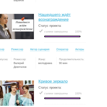
Баранов
Нашедшего ждёт
вознаграждение
Статус проекта:
съемки завершены
100%
сер
Режиссер
Автор сценария
Оператор
Актеры
ыпуска:
Режиссер:
Жанр:
Продолжительность:
Валерий
мелодрама
90 мин
Девятилов
Кривое зеркало
Статус проекта:
съемки завершены
100%