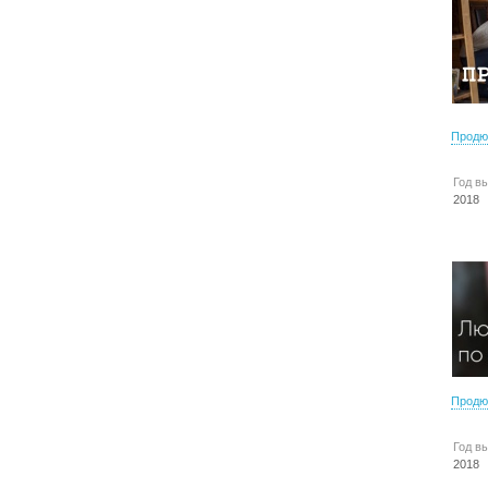
Продю
Год в
2018
Продю
Год в
2018