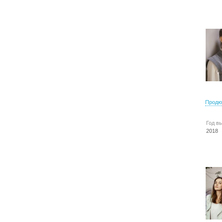
Продю
Год в
2018