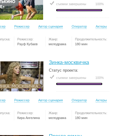
съемки завершены
100%
сер
Режиссер
Автор сценария
Оператор
Актеры
ыпуска:
Режиссер:
Жанр:
Продолжительность:
Рауф Кубаев
мелодрама
180 мин
Зинка-москвичка
Статус проекта:
съемки завершены
100%
сер
Режиссер
Автор сценария
Оператор
Актеры
ыпуска:
Режиссер:
Жанр:
Продолжительность:
Кира Ангелина
мелодрама
180 мин