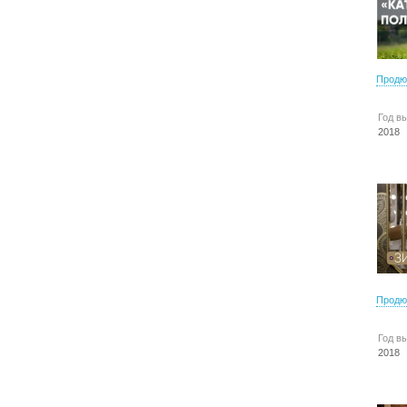
Продю
Год в
2018
Продю
Год в
2018