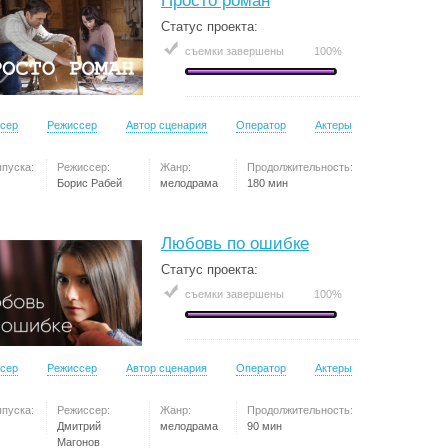
Просто роман
Статус проекта:
съемки завершены
100%
сер
Режиссер
Автор сценария
Оператор
Актеры
ыпуска:
Режиссер:
Жанр:
Продолжительность:
Борис Рабей
мелодрама
180 мин
Любовь по ошибке
Статус проекта:
съемки завершены
100%
сер
Режиссер
Автор сценария
Оператор
Актеры
ыпуска:
Режиссер:
Жанр:
Продолжительность:
Дмитрий
мелодрама
90 мин
Магонов