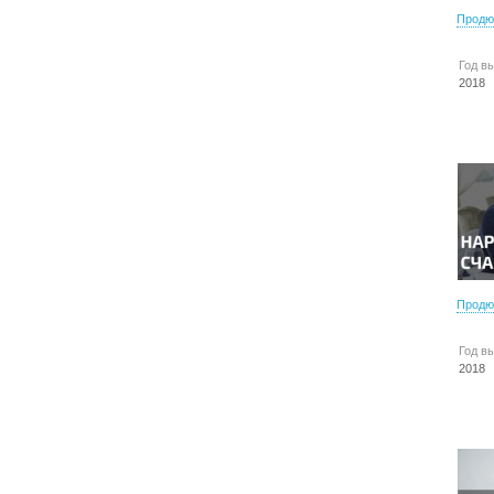
Продю
Год в
2018
Продю
Год в
2018