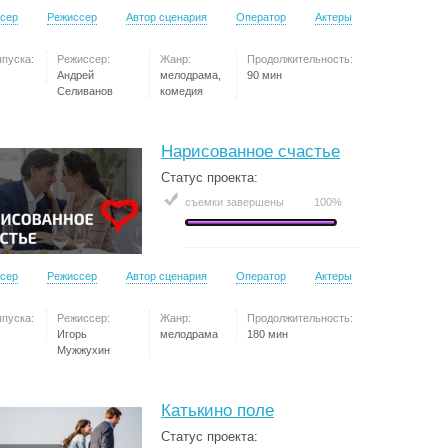
сер
Режиссер
Автор сценария
Оператор
Актеры
ыпуска:
Режиссер:
Жанр:
Продолжительность:
Андрей
мелодрама,
90 мин
Селиванов
комедия
Нарисованное счастье
Статус проекта:
съемки завершены
100%
сер
Режиссер
Автор сценария
Оператор
Актеры
ыпуска:
Режиссер:
Жанр:
Продолжительность:
Игорь
мелодрама
180 мин
Мужжухин
Катькино поле
Статус проекта: