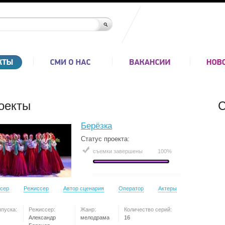
оекты
С
Берёзка
Статус проекта:
съемки завершены
100%
сер
Режиссер
Автор сценария
Оператор
Актеры
ыпуска:
Режиссер:
Жанр:
Количество серий:
Александр
мелодрама
16