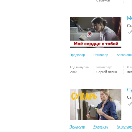
Семёнов
М
Ст
Продюсер
Режиссер
Автор сц
Год выпуска:
Режиссер:
Жа
2018
Сергей Лялин
ме
С
Ст
Продюсер
Режиссер
Автор сц