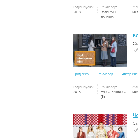
Год выпуска:
Режиссер:
Жа
2018
Валентин
ме
Донсков
К
Ст
Продюсер
Режиссер
Автор сц
Год выпуска:
Режиссер:
Жа
2018
Елена Яковлева
ме
(II)
Ч
Ст