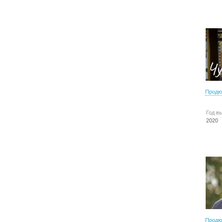
Продю
Год в
2020
Продю