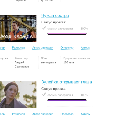
Баранов
детектив
Чужая сестра
Статус проекта:
съемки завершены
100%
сер
Режиссер
Автор сценария
Оператор
Актеры
ыпуска:
Режиссер:
Жанр:
Продолжительность:
Андрей
мелодрама
180 мин
Селиванов
Зулейха открывает глаза
Статус проекта:
съемки завершены
100%
сер
Режиссер
Автор сценария
Оператор
Актеры