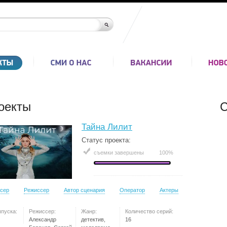
оекты
С
Тайна Лилит
Статус проекта:
съемки завершены
100%
сер
Режиссер
Автор сценария
Оператор
Актеры
ыпуска:
Режиссер:
Жанр:
Количество серий:
Александр
детектив,
16