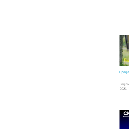
Продю
Год в
2021