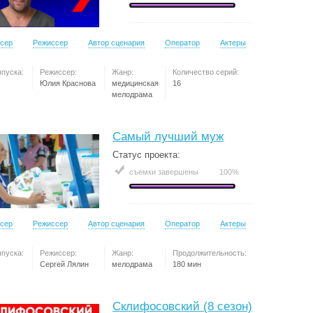
сер
Режиссер
Автор сценария
Оператор
Актеры
ыпуска:
Режиссер:
Жанр:
Количество серий:
Юлия Краснова
медицинская
16
мелодрама
Самый лучший муж
Статус проекта:
съемки завершены
100%
сер
Режиссер
Автор сценария
Оператор
Актеры
ыпуска:
Режиссер:
Жанр:
Продолжительность:
Сергей Лялин
мелодрама
180 мин
Склифосовский (8 сезон)