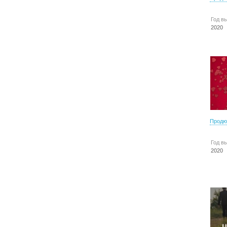
Год в
2020
Продю
Год в
2020