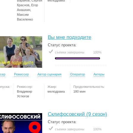
Баранов, Сергей
мелодрама
Краснов, Егор
Анашкин,
Максим
Василенко
Вы мне подходите
Статус проекта:
съемки завершены
100%
сер
Режиссер
Автор сценария
Оператор
Актеры
ыпуска:
Режиссер:
Жанр:
Продолжительность:
Владимир
мелодрама
180 мин
Устюгов
Склифосовский (9 сезон)
Статус проекта:
съемки завершены
100%