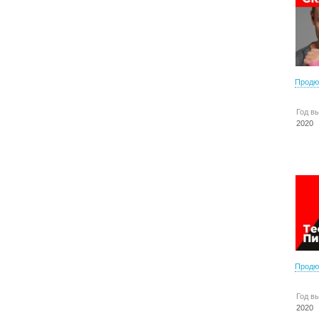
Продю
Год в
2020
Продю
Год в
2020