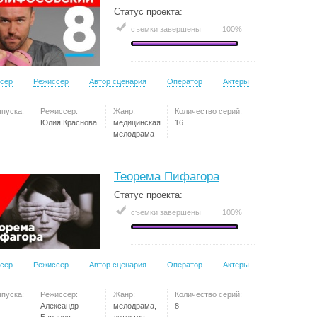
Статус проекта:
съемки завершены
100%
сер
Режиссер
Автор сценария
Оператор
Актеры
ыпуска:
Режиссер:
Жанр:
Количество серий:
Юлия Краснова
медицинская
16
мелодрама
Теорема Пифагора
Статус проекта:
съемки завершены
100%
сер
Режиссер
Автор сценария
Оператор
Актеры
ыпуска:
Режиссер:
Жанр:
Количество серий:
Александр
мелодрама,
8