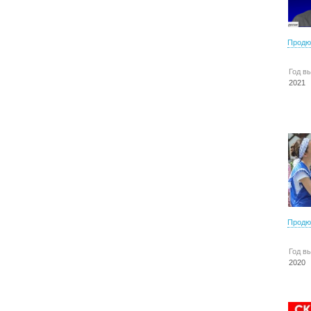
Продю
Год в
2021
Продю
Год в
2020