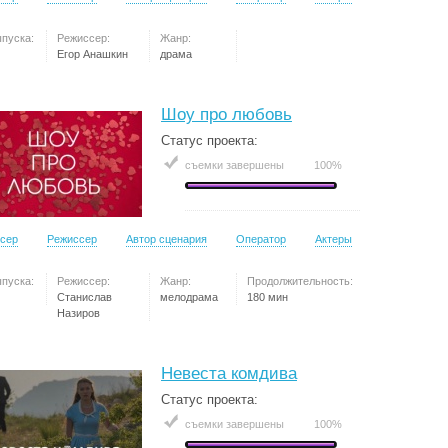
ыпуска:
Режиссер:
Жанр:
Егор Анашкин
драма
Шоу про любовь
Статус проекта:
съемки завершены
100%
сер
Режиссер
Автор сценария
Оператор
Актеры
ыпуска:
Режиссер:
Жанр:
Продолжительность:
Станислав
мелодрама
180 мин
Назиров
Невеста комдива
Статус проекта:
съемки завершены
100%