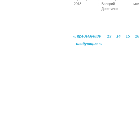
2013
Валерий
ме
Девятилов
предыдущие
13
14
15
1
следующие