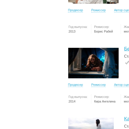
Продюсер
Режиссер
Автор сц
Год выпуска:
Режиссер:
Жа
2013
Борис Рабей
ме
Б
Ст
Продюсер
Режиссер
Автор сц
Год выпуска:
Режиссер:
Жа
2014
Кира Ангелина
ме
К
Ст