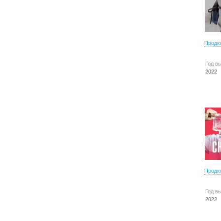
Продю
Год в
2022
Продю
Год в
2022