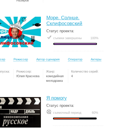
Назиров
Море. Солнце.
Склифосовский
Статус проекта:
съемки завершены
100%
сер
Режиссер
Автор сценария
Оператор
Актеры
ыпуска:
Режиссер:
Жанр:
Количество серий:
Юлия Краснова
комедийная
4
мелодрама
Я помогу
Статус проекта:
съемочный период
60%