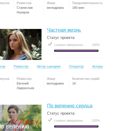
ыпуска:
Режиссер:
Жанр:
Продолжительность:
Станислав
мелодрама
180 мин
Назиров
Частная жизнь
Статус проекта:
съемки завершены
100%
сер
Режиссер
Автор сценария
Оператор
Актеры
ыпуска:
Режиссер:
Жанр:
Количество серий:
Евгений
мелодрама
16
Лаврентьев
По велению сердца
Статус проекта:
съемки завершены
100%