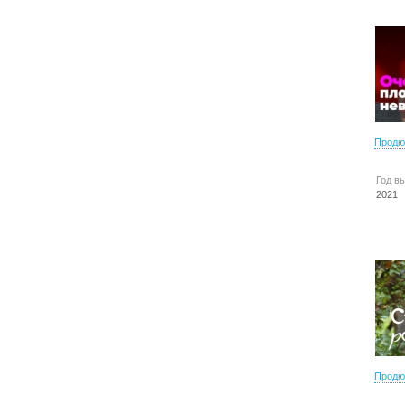
Продю
Год в
2021
Продю