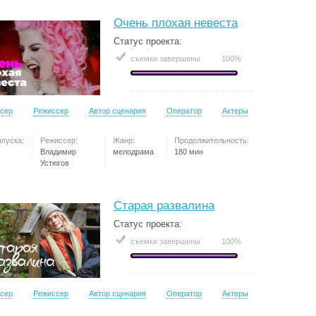
Очень плохая невеста
Статус проекта:
съемки завершены
100%
сер
Режиссер
Автор сценария
Оператор
Актеры
ыпуска:
Режиссер:
Жанр:
Продолжительность:
Владимир
мелодрама
180 мин
Устюгов
Старая развалина
Статус проекта:
съемки завершены
100%
сер
Режиссер
Автор сценария
Оператор
Актеры