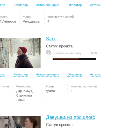
сер
Режиссер
Автор сценария
Оператор
Актеры
ссер:
Жанр:
Количество серий:
й Лейзеров
Мелодрама
4
Зато
Статус проекта:
съемочный период
60%
сер
Режиссер
Автор сценария
Оператор
Актеры
ыпуска:
Режиссер:
Жанр:
Количество серий:
Дарья Жук,
драма
8
Станислав
Либин
Девушка из прошлого
Статус проекта: