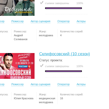
съемки завершены
100%
сер
Режиссер
Автор сценария
Оператор
Актеры
ыпуска:
Режиссер:
Жанр:
Количество серий:
Андрей
мелодрама
4
Селиванов
Склифосовский (10 сезон)
Статус проекта:
съемки завершены
100%
сер
Режиссер
Автор сценария
Оператор
Актеры
ыпуска:
Режиссер:
Жанр:
Количество серий:
Юлия Краснова
медицинская
16
мелодрама