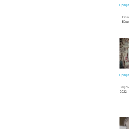
Продю
Режи
Юри
Продю
Год в
2022