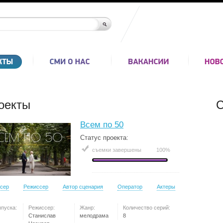
оекты
С
Всем по 50
Статус проекта:
съемки завершены
100%
сер
Режиссер
Автор сценария
Оператор
Актеры
ыпуска:
Режиссер:
Жанр:
Количество серий:
Станислав
мелодрама
8