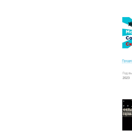
Продю
Год в
2023