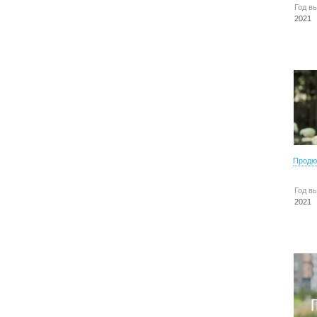
Год в
2021
Продю
Год в
2021