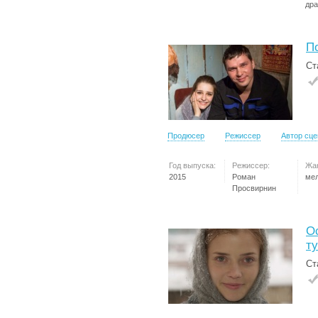
др
По
Ст
Продюсер
Режиссер
Автор сц
Год выпуска:
Режиссер:
Жа
2015
Роман
ме
Просвирнин
О
т
Ст