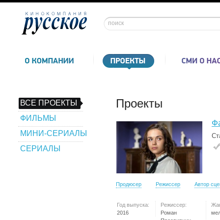
Проекты
ВСЕ ПРОЕКТЫ
ФИЛЬМЫ
Ф
МИНИ-СЕРИАЛЫ
Ст
СЕРИАЛЫ
Продюсер
Режиссер
Автор сц
Год выпуска:
Режиссер:
Жа
2016
Роман
ме