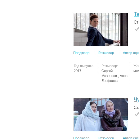
Т
Ст
Продюсер
Режиссер
Автор сц
Год выпуска:
Режиссер:
Жа
2017
Сергей
ме
Мезенцев , Анна
Ерофеева
Ч
Ст
Продюсер
Режиссер
Автор сц