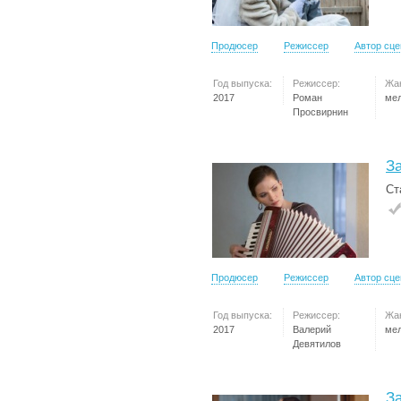
Продюсер
Режиссер
Автор сц
Год выпуска:
Режиссер:
Жа
2017
Роман
ме
Просвирнин
З
Ст
Продюсер
Режиссер
Автор сц
Год выпуска:
Режиссер:
Жа
2017
Валерий
ме
Девятилов
За