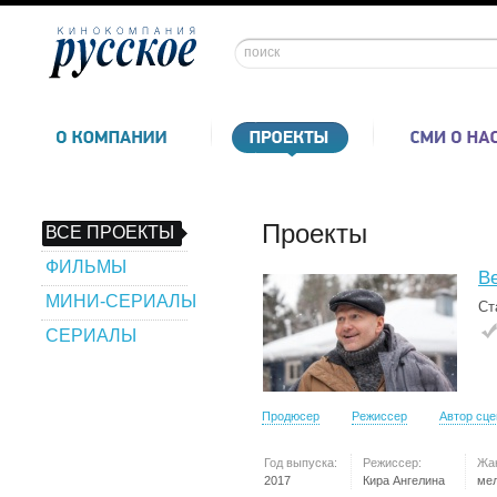
Проекты
ВСЕ ПРОЕКТЫ
ФИЛЬМЫ
В
МИНИ-СЕРИАЛЫ
Ст
СЕРИАЛЫ
Продюсер
Режиссер
Автор сц
Год выпуска:
Режиссер:
Жа
2017
Кира Ангелина
ме