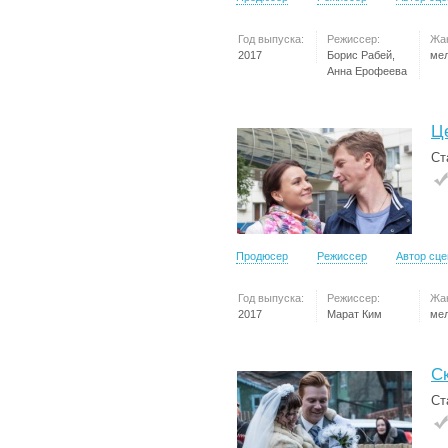
Год выпуска:
Режиссер:
Жа
2017
Борис Рабей,
ме
Анна Ерофеева
Ц
Ст
Продюсер
Режиссер
Автор сц
Год выпуска:
Режиссер:
Жа
2017
Марат Ким
ме
С
Ст