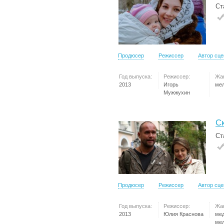
Ст
Продюсер
Режиссер
Автор сц
Год выпуска:
Режиссер:
Жа
2013
Игорь
ме
Мужжухин
С
Ст
Продюсер
Режиссер
Автор сц
Год выпуска:
Режиссер:
Жа
2013
Юлия Краснова
ме
ме