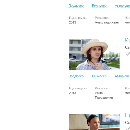
Продюсер
Режиссер
Автор сц
Год выпуска:
Режиссер:
Жа
2013
Александр Хван
ме
И
Ст
Продюсер
Режиссер
Автор сц
Год выпуска:
Режиссер:
Жа
2013
Роман
ме
Просвирнин
Н
Ст