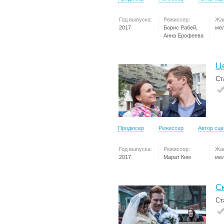
Год выпуска:
Режиссер:
Жа
2017
Борис Рабей,
ме
Анна Ерофеева
Ц
Ст
Продюсер
Режиссер
Автор сц
Год выпуска:
Режиссер:
Жа
2017
Марат Ким
ме
С
Ст