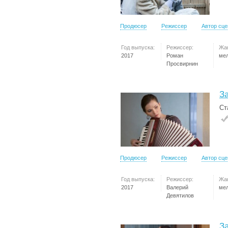
Продюсер
Режиссер
Автор сц
Год выпуска:
Режиссер:
Жа
2017
Роман
ме
Просвирнин
З
Ст
Продюсер
Режиссер
Автор сц
Год выпуска:
Режиссер:
Жа
2017
Валерий
ме
Девятилов
За