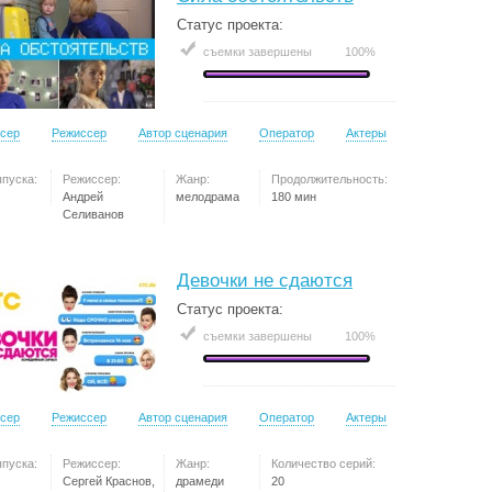
Статус проекта:
съемки завершены
100%
сер
Режиссер
Автор сценария
Оператор
Актеры
ыпуска:
Режиссер:
Жанр:
Продолжительность:
Андрей
мелодрама
180 мин
Селиванов
Девочки не сдаются
Статус проекта:
съемки завершены
100%
сер
Режиссер
Автор сценария
Оператор
Актеры
ыпуска:
Режиссер:
Жанр:
Количество серий:
Сергей Краснов,
драмеди
20