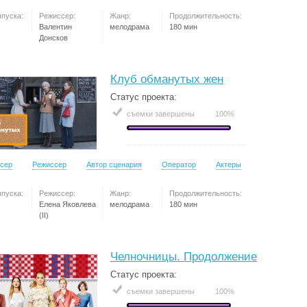
ыпуска:
Режиссер:
Жанр:
Продолжительность:
Валентин
мелодрама
180 мин
Донсков
Клуб обманутых жен
Статус проекта:
съемки завершены
100%
сер
Режиссер
Автор сценария
Оператор
Актеры
ыпуска:
Режиссер:
Жанр:
Продолжительность:
Елена Яковлева
мелодрама
180 мин
(II)
Челночницы. Продолжение
Статус проекта:
съемки завершены
100%