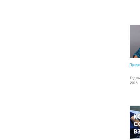
Продю
Год в
2018