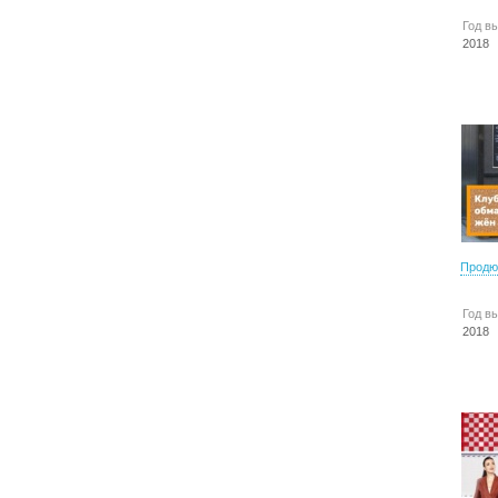
Год в
2018
Продю
Год в
2018