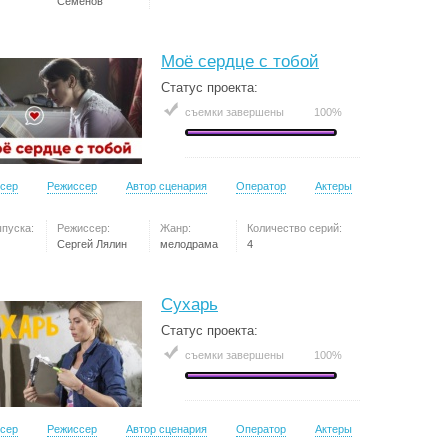
Семёнов
Моё сердце с тобой
Статус проекта:
съемки завершены
100%
сер
Режиссер
Автор сценария
Оператор
Актеры
ыпуска:
Режиссер:
Жанр:
Количество серий:
Сергей Лялин
мелодрама
4
Сухарь
Статус проекта:
съемки завершены
100%
сер
Режиссер
Автор сценария
Оператор
Актеры