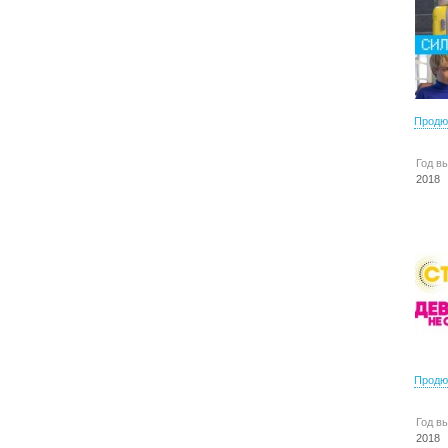
Продю
Год в
2018
Продю
Год в
2018