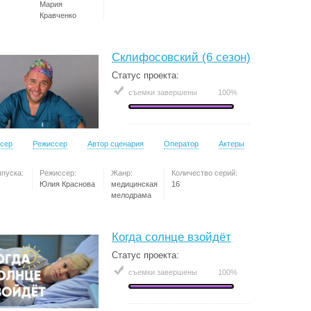
Мария
Кравченко
Склифосовский (6 сезон)
Статус проекта:
съемки завершены
100%
сер
Режиссер
Автор сценария
Оператор
Актеры
ыпуска:
Режиссер:
Жанр:
Количество серий:
Юлия Краснова
медицинская
16
мелодрама
Когда солнце взойдёт
Статус проекта:
съемки завершены
100%