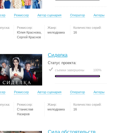
сер
Режиссер
Автор сценария
Оператор
Актеры
ыпуска:
Режиссер:
Жанр:
Количество серий:
Юлия Краснова,
мелодрама
16
Сергей Краснов
Сиделка
Статус проекта:
съемки завершены
100%
сер
Режиссер
Автор сценария
Оператор
Актеры
ыпуска:
Режиссер:
Жанр:
Количество серий:
Станислав
мелодрама
16
Назиров
Сила обстоятельств