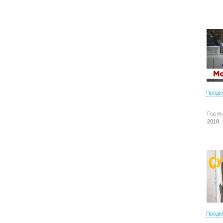
Продю
Год в
2018
Продю