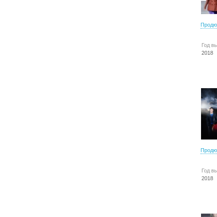
Продю
Год в
2018
Продю
Год в
2018