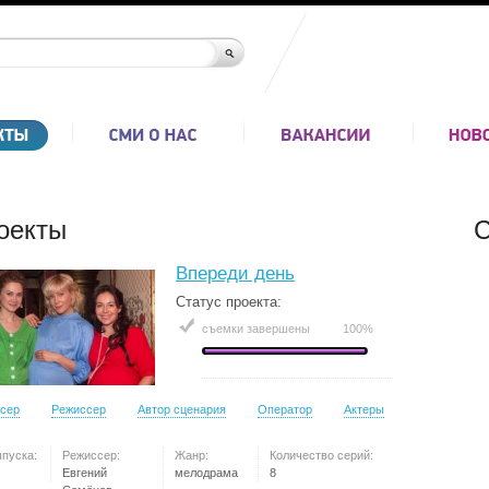
оекты
С
Впереди день
Статус проекта:
съемки завершены
100%
сер
Режиссер
Автор сценария
Оператор
Актеры
ыпуска:
Режиссер:
Жанр:
Количество серий:
Евгений
мелодрама
8