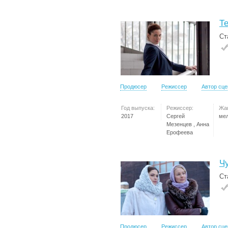
Т
Ст
Продюсер
Режиссер
Автор сц
Год выпуска:
Режиссер:
Жа
2017
Сергей
ме
Мезенцев , Анна
Ерофеева
Ч
Ст
Продюсер
Режиссер
Автор сц