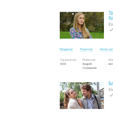
Т
К
Ст
Продюсер
Режиссер
Автор сц
Год выпуска:
Режиссер:
Жа
2016
Андрей
ме
Селиванов
Б
Ст