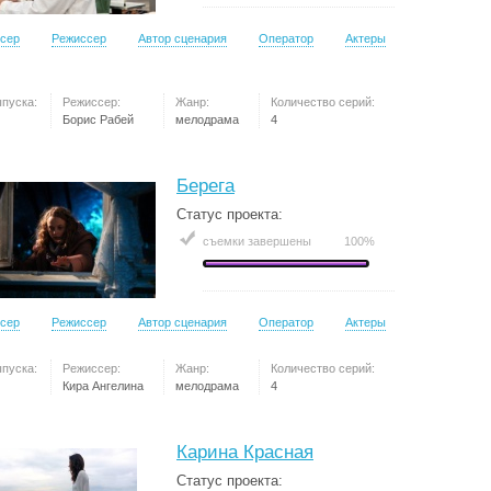
сер
Режиссер
Автор сценария
Оператор
Актеры
ыпуска:
Режиссер:
Жанр:
Количество серий:
Борис Рабей
мелодрама
4
Берега
Статус проекта:
съемки завершены
100%
сер
Режиссер
Автор сценария
Оператор
Актеры
ыпуска:
Режиссер:
Жанр:
Количество серий:
Кира Ангелина
мелодрама
4
Карина Красная
Статус проекта: