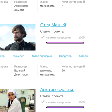
ыпуска:
Режиссер:
Жанр:
Количество серий:
Александр
мелодрама
4
Замятин
Отец Матвей
Статус проекта:
съемки завершены
100%
сер
Режиссер
Автор сценария
Оператор
Актеры
ыпуска:
Режиссер:
Жанр:
Количество серий:
Валерий
детектив,
20
Девятилов
мелодрама
Анютино счастье
Статус проекта:
съемки завершены
100%