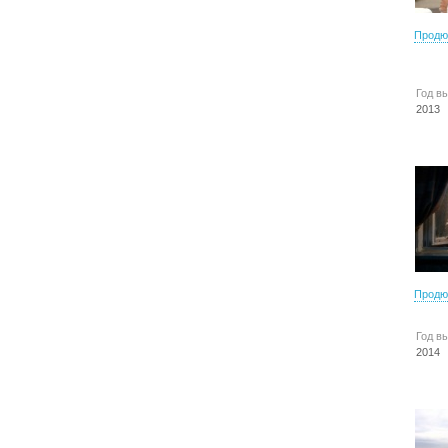
Продю
Год в
2013
Продю
Год в
2014