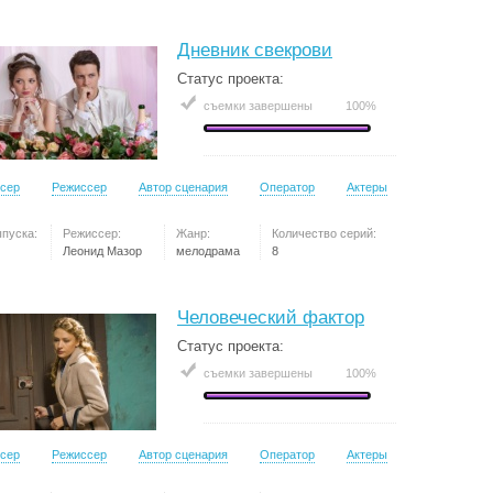
Дневник свекрови
Статус проекта:
съемки завершены
100%
сер
Режиссер
Автор сценария
Оператор
Актеры
ыпуска:
Режиссер:
Жанр:
Количество серий:
Леонид Мазор
мелодрама
8
Человеческий фактор
Статус проекта:
съемки завершены
100%
сер
Режиссер
Автор сценария
Оператор
Актеры