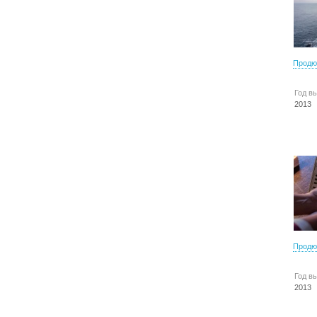
Продю
Год в
2013
Продю
Год в
2013