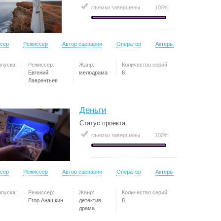
съемки завершены
100%
сер
Режиссер
Автор сценария
Оператор
Актеры
ыпуска:
Режиссер:
Жанр:
Количество серий:
Евгений
мелодрама
8
Лаврентьев
Деньги
Статус проекта:
съемки завершены
100%
сер
Режиссер
Автор сценария
Оператор
Актеры
ыпуска:
Режиссер:
Жанр:
Количество серий:
Егор Анашкин
детектив,
8
драма