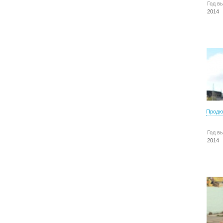
Год в
2014
Продю
Год в
2014