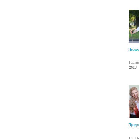
Продю
Год в
2013
Продю
Год в