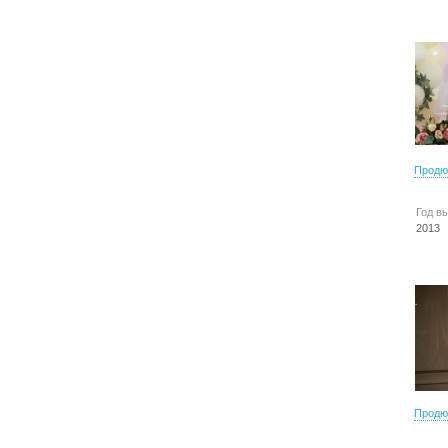
Продю
Год в
2013
Продю