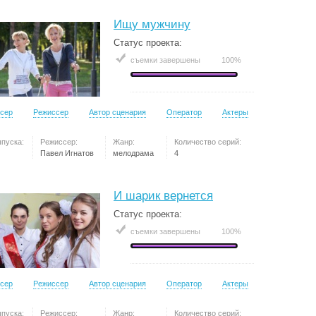
Ищу мужчину
Статус проекта:
съемки завершены
100%
сер
Режиссер
Автор сценария
Оператор
Актеры
ыпуска:
Режиссер:
Жанр:
Количество серий:
Павел Игнатов
мелодрама
4
И шарик вернется
Статус проекта:
съемки завершены
100%
сер
Режиссер
Автор сценария
Оператор
Актеры
ыпуска:
Режиссер:
Жанр:
Количество серий: