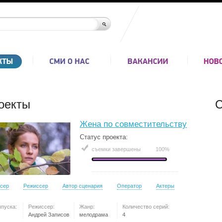
оекты
С
Жена по совместительству
Статус проекта:
съемки завершены
100%
сер
Режиссер
Автор сценария
Оператор
Актеры
ыпуска:
Режиссер:
Жанр:
Количество серий:
Андрей Записов
мелодрама
4