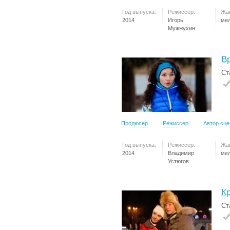
Год выпуска:
Режиссер:
Жа
2014
Игорь
ме
Мужжухин
В
Ст
Продюсер
Режиссер
Автор сц
Год выпуска:
Режиссер:
Жа
2014
Владимир
ме
Устюгов
К
Ст