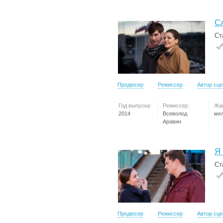
С
Ст
Продюсер
Режиссер
Автор сц
Год выпуска:
Режиссер:
Жа
2014
Всеволод
ме
Аравин
Я
Ст
Продюсер
Режиссер
Автор сц