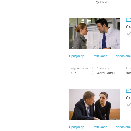
Кузьмин
П
Ст
Продюсер
Режиссер
Автор сц
Год выпуска:
Режиссер:
Жа
2014
Сергей Лялин
ме
Н
Ст
Продюсер
Режиссер
Автор сц