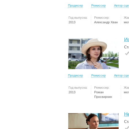
Продюсер
Режиссер
Автор сц
Год выпуска:
Режиссер:
Жа
2013
Александр Хван
ме
И
Ст
Продюсер
Режиссер
Автор сц
Год выпуска:
Режиссер:
Жа
2013
Роман
ме
Просвирнин
Н
Ст