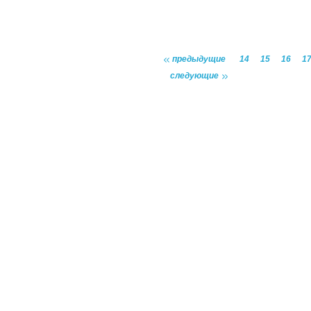
предыдущие
14
15
16
1
следующие