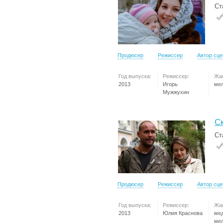
Ст
Продюсер
Режиссер
Автор сц
Год выпуска:
Режиссер:
Жа
2013
Игорь
ме
Мужжухин
С
Ст
Продюсер
Режиссер
Автор сц
Год выпуска:
Режиссер:
Жа
2013
Юлия Краснова
ме
ме