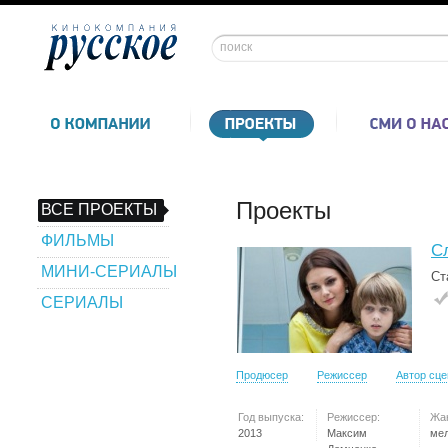
Проекты
ВСЕ ПРОЕКТЫ
ФИЛЬМЫ
С
МИНИ-СЕРИАЛЫ
Ст
СЕРИАЛЫ
Продюсер
Режиссер
Автор сц
Год выпуска:
Режиссер:
Жа
2013
Максим
ме