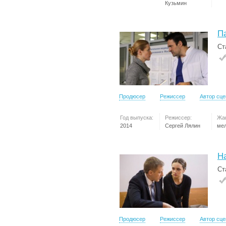
Кузьмин
П
Ст
Продюсер
Режиссер
Автор сц
Год выпуска:
Режиссер:
Жа
2014
Сергей Лялин
ме
Н
Ст
Продюсер
Режиссер
Автор сц