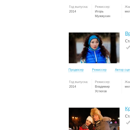
Год выпуска:
Режиссер:
Жа
2014
Игорь
ме
Мужжухин
В
Ст
Продюсер
Режиссер
Автор сц
Год выпуска:
Режиссер:
Жа
2014
Владимир
ме
Устюгов
К
Ст