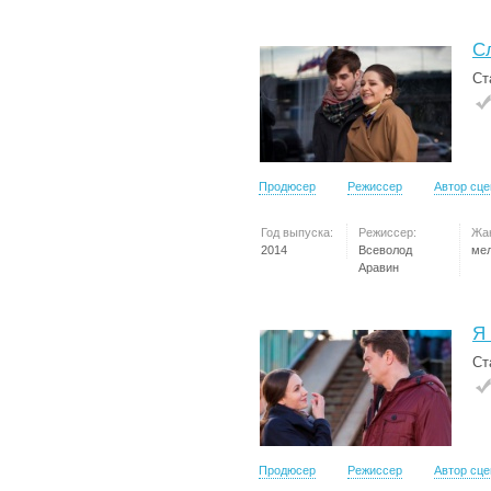
С
Ст
Продюсер
Режиссер
Автор сц
Год выпуска:
Режиссер:
Жа
2014
Всеволод
ме
Аравин
Я
Ст
Продюсер
Режиссер
Автор сц