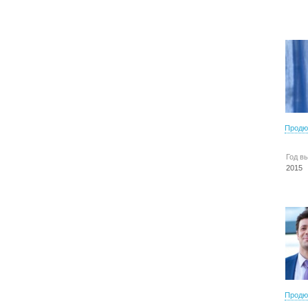
Продю
Год в
2015
Продю