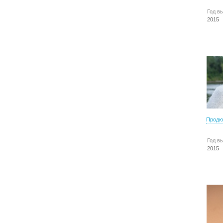
Год в
2015
Продю
Год в
2015