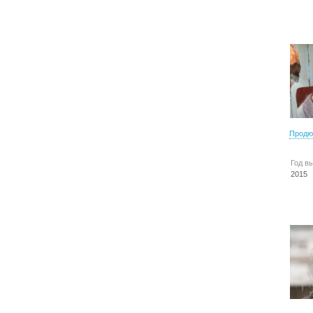
Продю
Год в
2015