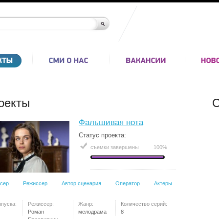
оекты
С
Фальшивая нота
Статус проекта:
съемки завершены
100%
сер
Режиссер
Автор сценария
Оператор
Актеры
ыпуска:
Режиссер:
Жанр:
Количество серий:
Роман
мелодрама
8