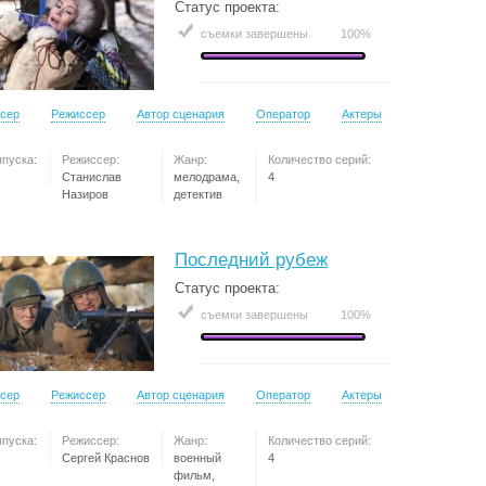
Статус проекта:
съемки завершены
100%
сер
Режиссер
Автор сценария
Оператор
Актеры
ыпуска:
Режиссер:
Жанр:
Количество серий:
Станислав
мелодрама,
4
Назиров
детектив
Последний рубеж
Статус проекта:
съемки завершены
100%
сер
Режиссер
Автор сценария
Оператор
Актеры
ыпуска:
Режиссер:
Жанр:
Количество серий:
Сергей Краснов
военный
4
фильм,