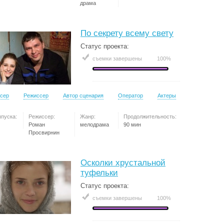
драма
По секрету всему свету
Статус проекта:
съемки завершены
100%
сер
Режиссер
Автор сценария
Оператор
Актеры
ыпуска:
Режиссер:
Жанр:
Продолжительность:
Роман
мелодрама
90 мин
Просвирнин
Осколки хрустальной
туфельки
Статус проекта:
съемки завершены
100%