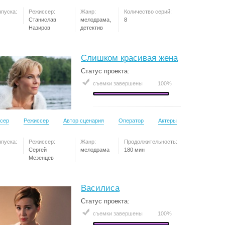
ыпуска:
Режиссер:
Жанр:
Количество серий:
Станислав
мелодрама,
8
Назиров
детектив
Слишком красивая жена
Статус проекта:
съемки завершены
100%
сер
Режиссер
Автор сценария
Оператор
Актеры
ыпуска:
Режиссер:
Жанр:
Продолжительность:
Сергей
мелодрама
180 мин
Мезенцев
Василиса
Статус проекта:
съемки завершены
100%