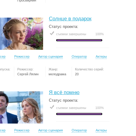
Просвирнин
Солнце в подарок
Статус проекта:
съемки завершены
100%
сер
Режиссер
Автор сценария
Оператор
Актеры
ыпуска:
Режиссер:
Жанр:
Количество серий:
Сергей Лялин
мелодрама
20
Я всё помню
Статус проекта:
съемки завершены
100%
сер
Режиссер
Автор сценария
Оператор
Актеры