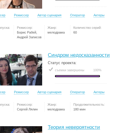
сер
Режиссер
Автор сценария
Оператор
Актеры
ыпуска:
Режиссер:
Жанр:
Количество серий:
Борис Рабей,
мелодрама
60
Андрей Записов
Синдром недосказанности
Статус проекта:
съемки завершены
100%
сер
Режиссер
Автор сценария
Оператор
Актеры
ыпуска:
Режиссер:
Жанр:
Продолжительность:
Сергей Лялин
мелодрама
180 мин
Теория невероятности