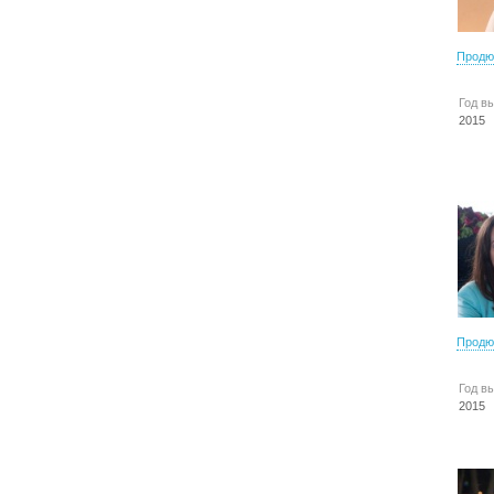
Продю
Год в
2015
Продю
Год в
2015