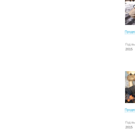
Продю
Год в
2015
Продю
Год в
2015