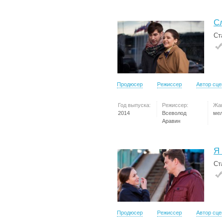
С
Ст
Продюсер
Режиссер
Автор сц
Год выпуска:
Режиссер:
Жа
2014
Всеволод
ме
Аравин
Я
Ст
Продюсер
Режиссер
Автор сц