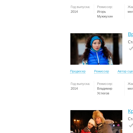
Год выпуска:
Режиссер:
Жа
2014
Игорь
ме
Мужжухин
В
Ст
Продюсер
Режиссер
Автор сц
Год выпуска:
Режиссер:
Жа
2014
Владимир
ме
Устюгов
К
Ст