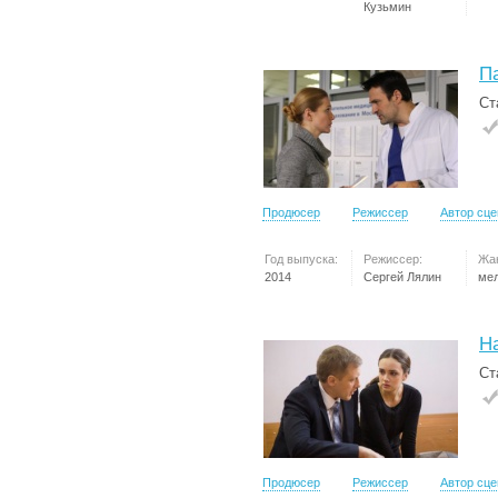
Кузьмин
П
Ст
Продюсер
Режиссер
Автор сц
Год выпуска:
Режиссер:
Жа
2014
Сергей Лялин
ме
Н
Ст
Продюсер
Режиссер
Автор сц