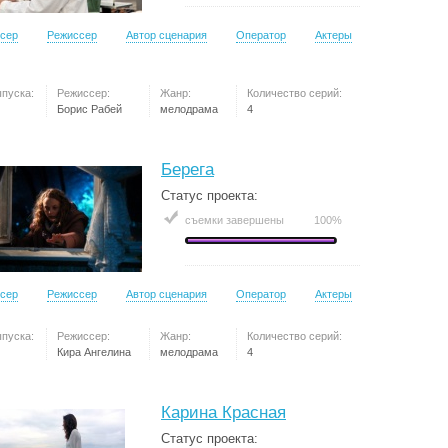
сер
Режиссер
Автор сценария
Оператор
Актеры
ыпуска:
Режиссер:
Жанр:
Количество серий:
Борис Рабей
мелодрама
4
Берега
Статус проекта:
съемки завершены
100%
сер
Режиссер
Автор сценария
Оператор
Актеры
ыпуска:
Режиссер:
Жанр:
Количество серий:
Кира Ангелина
мелодрама
4
Карина Красная
Статус проекта: