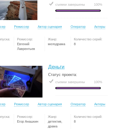
съемки завершены
100%
сер
Режиссер
Автор сценария
Оператор
Актеры
ыпуска:
Режиссер:
Жанр:
Количество серий:
Евгений
мелодрама
8
Лаврентьев
Деньги
Статус проекта:
съемки завершены
100%
сер
Режиссер
Автор сценария
Оператор
Актеры
ыпуска:
Режиссер:
Жанр:
Количество серий:
Егор Анашкин
детектив,
8
драма