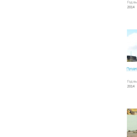
Год в
2014
Продю
Год в
2014