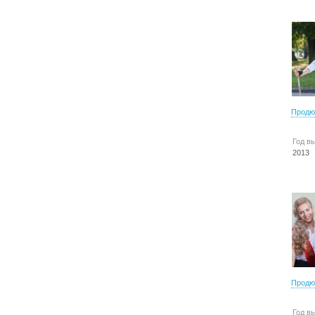
Продю
Год в
2013
Продю
Год в