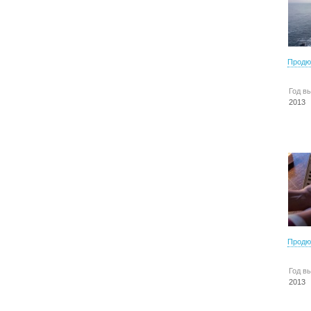
Продю
Год в
2013
Продю
Год в
2013