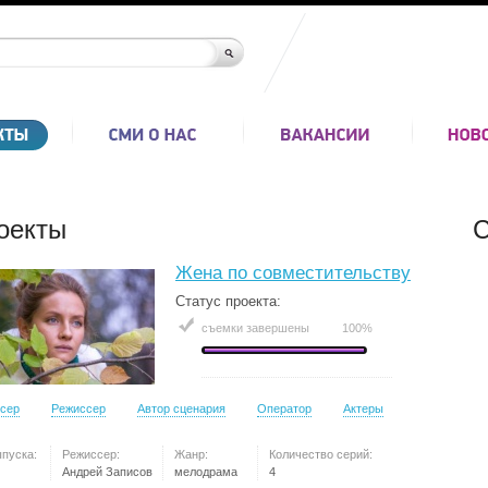
оекты
С
Жена по совместительству
Статус проекта:
съемки завершены
100%
сер
Режиссер
Автор сценария
Оператор
Актеры
ыпуска:
Режиссер:
Жанр:
Количество серий:
Андрей Записов
мелодрама
4