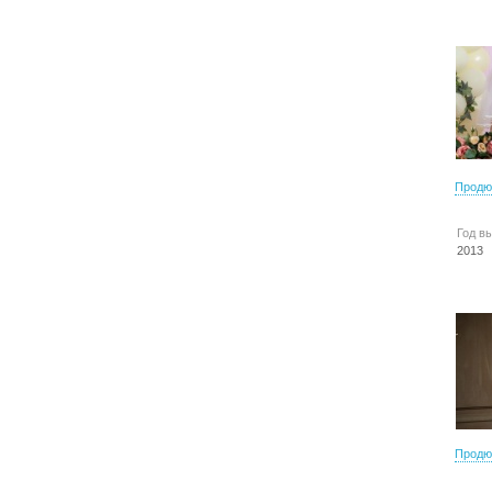
Продю
Год в
2013
Продю