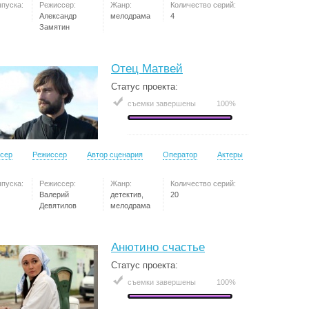
ыпуска:
Режиссер:
Жанр:
Количество серий:
Александр
мелодрама
4
Замятин
Отец Матвей
Статус проекта:
съемки завершены
100%
сер
Режиссер
Автор сценария
Оператор
Актеры
ыпуска:
Режиссер:
Жанр:
Количество серий:
Валерий
детектив,
20
Девятилов
мелодрама
Анютино счастье
Статус проекта:
съемки завершены
100%