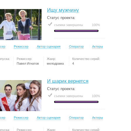
Ищу мужчину
Статус проекта:
съемки завершены
100%
сер
Режиссер
Автор сценария
Оператор
Актеры
ыпуска:
Режиссер:
Жанр:
Количество серий:
Павел Игнатов
мелодрама
4
И шарик вернется
Статус проекта:
съемки завершены
100%
сер
Режиссер
Автор сценария
Оператор
Актеры
ыпуска:
Режиссер:
Жанр:
Количество серий: