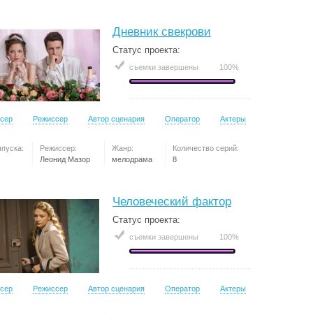
Дневник свекрови
Статус проекта:
съемки завершены
100%
сер
Режиссер
Автор сценария
Оператор
Актеры
ыпуска:
Режиссер:
Жанр:
Количество серий:
Леонид Мазор
мелодрама
8
Человеческий фактор
Статус проекта:
съемки завершены
100%
сер
Режиссер
Автор сценария
Оператор
Актеры