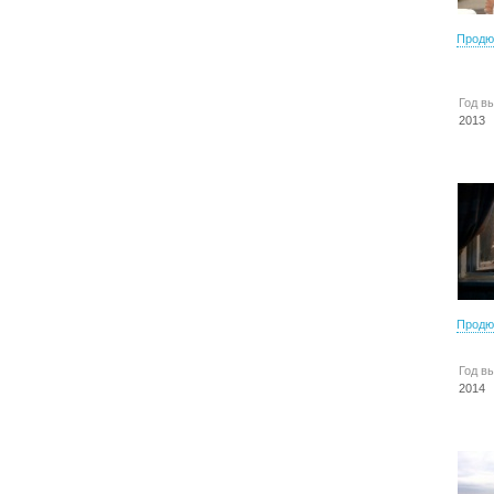
Продю
Год в
2013
Продю
Год в
2014