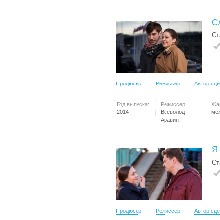
С
Ст
Продюсер
Режиссер
Автор сц
Год выпуска:
Режиссер:
Жа
2014
Всеволод
ме
Аравин
Я
Ст
Продюсер
Режиссер
Автор сц