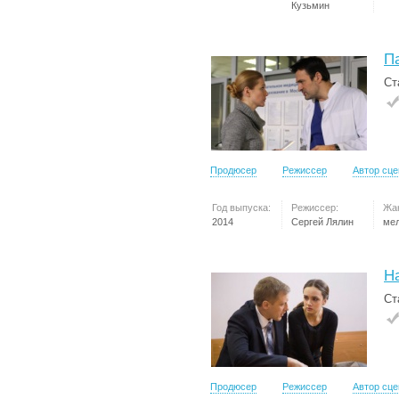
Кузьмин
П
Ст
Продюсер
Режиссер
Автор сц
Год выпуска:
Режиссер:
Жа
2014
Сергей Лялин
ме
Н
Ст
Продюсер
Режиссер
Автор сц