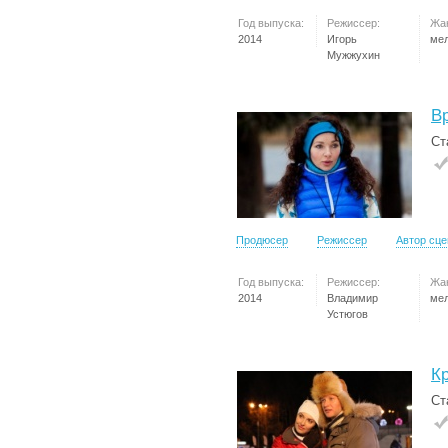
Год выпуска:
Режиссер:
Жа
2014
Игорь
ме
Мужжухин
В
Ст
Продюсер
Режиссер
Автор сц
Год выпуска:
Режиссер:
Жа
2014
Владимир
ме
Устюгов
К
Ст